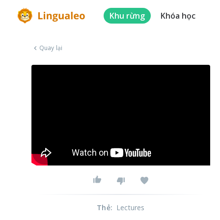
Khu rừng
Khóa học
Quay lại
Thẻ
:
Lectures