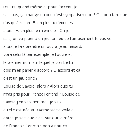
tout
nu
quand
même
et
pour
l'accent
,
je
sais
pas
,
ça
change
un
peu
c'est
sympatisch
non
?
Oui
bon
tant
qu
t'as
qu'à
rester
.
Et
en
plus
tu
t'ennuies
alors
!
Et
en
plus
je
m'ennuie
...
Oh
je
sais
,
on
va
jouer
à
un
jeu
,
un
jeu
de
l'amusement
tu
vas
voir
alors
je
fais
prendre
un
ouvrage
au
hasard
,
voilà
celui
là
par
exemple
je
l'ouvre
et
le
premier
nom
sur
lequel
je
tombe
tu
dois
m'en
parler
d'accord
?
D'accord
et
ça
c'est
un
jeu
donc
?
Louise
de
Savoie
,
alors
?
Alors
quoi
tu
m'as
pris
pour
Franck
Ferrand
?
Louise
de
Savoie
j'en
sais
rien
moi
,
je
sais
qu'elle
est
née
au
XVème
siècle
voilà
et
après
je
sais
que
c'est
surtout
la
mère
de
François
1er
mais
bon
à
part
ça
...