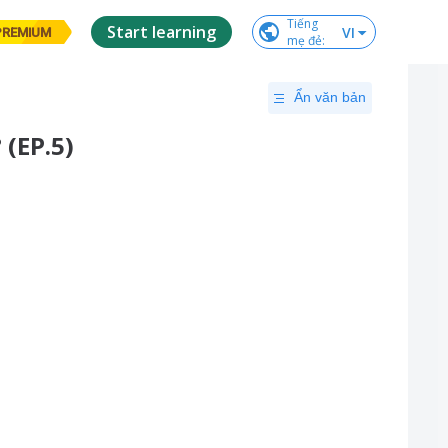
Tiếng

Start learning
VI
PREMIUM
mẹ đẻ
:
Ẩn văn bản
 (EP.5)