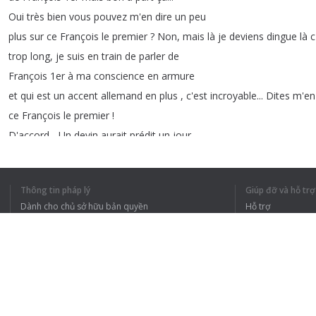
Oui
très
bien
vous
pouvez
m'en
dire
un
peu
plus
sur
ce
François
le
premier
?
Non
,
mais
là
je
deviens
dingue
là
c
trop
long
,
je
suis
en
train
de
parler
de
François
1er
à
ma
conscience
en
armure
et
qui
est
un
accent
allemand
en
plus
,
c'est
incroyable
...
Dites
m'en
ce
François
le
premier
!
D'accord
...
Un
devin
aurait
prédit
un
jour
à
la
maman
de
François
: "
vous
aurez
un
fils
et
ce
fils
sera
roi
"
Thông tin pháp lý
Giúp đỡ và hỗ trợ
François
est
né
en
1494
il
grandit
au
Dành cho chủ sở hữu bản quyền
Hỗ trợ
château
d'Amboise
sur
les
bords
de
la
Loire
.
Oh
je
l'ai
visité
!
Le
1er
Chính sách quyền riêng tư
Câu hỏi thường g
Terms of Use
1
2
3
4
5
Tiện ích mở rộng của trình duyệt