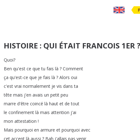
HISTOIRE : QUI ÉTAIT FRANCOIS 1ER ?
Quoi
?
Ben
qu'est
ce
que
tu
fais
là
?
Comment
ça
qu'est-ce
que
je
fais
là
?
Alors
oui
c'est
vrai
normalement
je
vis
dans
ta
tête
mais
j'en
avais
un
petit
peu
marre
d'être
coincé
là
haut
et
de
tout
le
confinement
là
mais
attention
j'ai
mon
attestation
!
Mais
pourquoi
en
armure
et
pourquoi
avec
cet
accent
là
aussi
?
Bah
j'allais
pas
venir