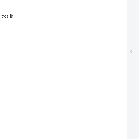
e
t'es
là