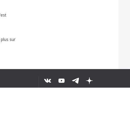
'est
plus
sur
janvier
ặp
...6
©
2026