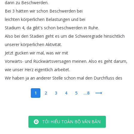
dann
zu
Beschwerden
.
Bei
3
hätten
wir
schon
Beschwerden
bei
leichten
körperlichen
Belastungen
und
bei
Stadium
4,
da
gibt's
schon
beschwerden
in
Ruhe
.
Also
bei
den
Stadien
geht
es
um
die
Schweregrade
hinsichtlich
unserer
körperlichen
Aktivität
.
Jetzt
gucken
wir
mal
,
was
wir
mit
Vorwärts-
und
Rückwärtsversagen
meinen
.
Also
es
geht
darum
,
wie
unser
Herz
eigentlich
arbeitet
.
Wir
haben
ja
an
anderer
Stelle
schon
mal
den
Durchfluss
des
1
2
3
4
5
...8
TÔI HIỂU TOÀN BỘ VĂN BẢN