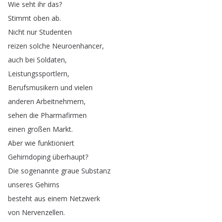
Wie
seht
ihr
das
?
Stimmt
oben
ab
.
Nicht
nur
Studenten
reizen
solche
Neuroenhancer
,
auch
bei
Soldaten
,
Leistungssportlern
,
Berufsmusikern
und
vielen
anderen
Arbeitnehmern
,
sehen
die
Pharmafirmen
einen
großen
Markt
.
Aber
wie
funktioniert
Gehirndoping
überhaupt
?
Die
sogenannte
graue
Substanz
unseres
Gehirns
besteht
aus
einem
Netzwerk
von
Nervenzellen
.