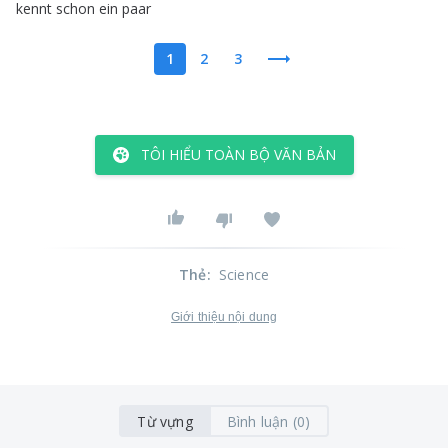
kennt
schon
ein
paar
1
2
3
TÔI HIỂU TOÀN BỘ VĂN BẢN
Thẻ
:
Science
Giới thiệu nội dung
Từ vựng
Bình luận (0)