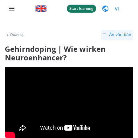
VI
Start learning
Quay lại
Ẩn văn bản
Gehirndoping | Wie wirken
Neuroenhancer?