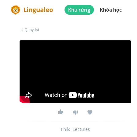
Khu rừng
Khóa học
Quay lại
Thẻ
:
Lectures