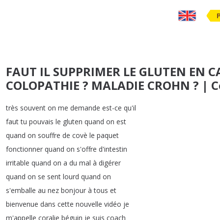
FAUT IL SUPPRIMER LE GLUTEN EN CA
COLOPATHIE ? MALADIE CROHN ? | C
très
souvent
on
me
demande
est-ce
qu'il
faut
tu
pouvais
le
gluten
quand
on
est
quand
on
souffre
de
covè
le
paquet
fonctionner
quand
on
s'offre
d'intestin
irritable
quand
on
a
du
mal
à
digérer
quand
on
se
sent
lourd
quand
on
s'emballe
au
nez
bonjour
à
tous
et
bienvenue
dans
cette
nouvelle
vidéo
je
m'appelle
coralie
béguin
je
suis
coach