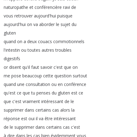
naturopathe
et
conférencière
ravi
de
vous
retrouver
aujourd'hui
puisque
aujourd'hui
on
va
aborder
le
sujet
du
gluten
quand
on
a
deux
couacs
commotionnels
l'intestin
ou
toutes
autres
troubles
digestifs
or
disent
qu'il
faut
savoir
c'est
que
on
me
pose
beaucoup
cette
question
surtout
quand
une
consultation
ou
en
conférence
qu'est
ce
que
tu
penses
du
gluten
est
ce
que
c'est
vraiment
intéressant
de
le
supprimer
dans
certains
cas
alors
la
réponse
est
oui
il
va
être
intéressant
de
le
supprimer
dans
certains
cas
c'est
à
dire
dans
les
cas
bien
évidemment
vous