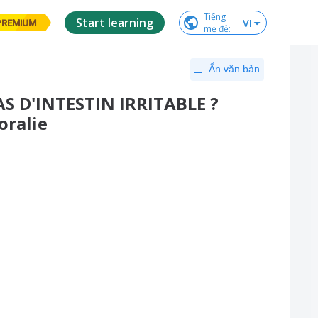
Tiếng

Start learning
VI
PREMIUM
mẹ đẻ
:
Ẩn văn bản
S D'INTESTIN IRRITABLE ?
oralie