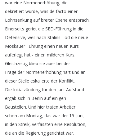
war
eine
Normenerhöhung
,
die
dekretiert
wurde
,
was
de
facto
einer
Lohnsenkung
auf
breiter
Ebene
entsprach
.
Einerseits
geriet
die
SED-Führung
in
die
Defensive
,
weil
nach
Stalins
Tod
die
neue
Moskauer
Führung
einen
neuen
Kurs
auferlegt
hat
-
einen
milderen
Kurs
.
Gleichzeitig
blieb
sie
aber
bei
der
Frage
der
Normenerhöhung
hart
und
an
dieser
Stelle
eskalierte
der
Konflikt
.
Die
Initialzündung
für
den
Juni-Aufstand
ergab
sich
in
Berlin
auf
einigen
Baustellen
.
Und
hier
traten
Arbeiter
schon
am
Montag
,
das
war
der
15.
Juni
,
in
den
Streik
,
verfassten
eine
Resolution
,
die
an
die
Regierung
gerichtet
war
,