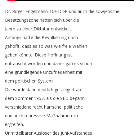
Dr
.
Roger
Engelmann
:
Die
DDR
und
auch
die
sowjetische
Besatzungszone
hatten
sich
über
die
Jahre
zu
einer
Diktatur
entwickelt
.
Anfangs
hatte
die
Bevölkerung
noch
gehofft
,
dass
es
so
was
wie
freie
Wahlen
geben
könnte
.
Diese
Hoffnung
ist
enttäuscht
worden
und
daher
gab
es
schon
eine
grundlegende
Unzufriedenheit
mit
dem
politischen
System
.
Die
wurde
dann
deutlich
gesteigert
ab
dem
Sommer
1952,
als
die
SED
begann
verschiedene
recht
harrsche
,
politische
und
auch
repressive
Maßnahmen
zu
ergreifen
.
Unmittelbarer
Auslöser
des
Juni-Aufstandes