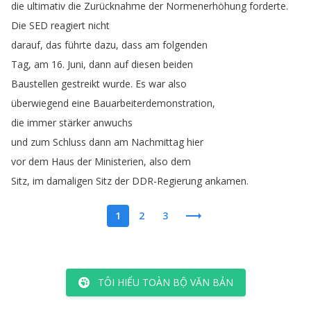
die
ultimativ
die
Zurücknahme
der
Normenerhöhung
forderte
.
Die
SED
reagiert
nicht
darauf
,
das
führte
dazu
,
dass
am
folgenden
Tag
,
am
16.
Juni
,
dann
auf
diesen
beiden
Baustellen
gestreikt
wurde
.
Es
war
also
überwiegend
eine
Bauarbeiterdemonstration
,
die
immer
stärker
anwuchs
und
zum
Schluss
dann
am
Nachmittag
hier
vor
dem
Haus
der
Ministerien
,
also
dem
Sitz
,
im
damaligen
Sitz
der
DDR-Regierung
ankamen
.
1
2
3
TÔI HIỂU TOÀN BỘ VĂN BẢN