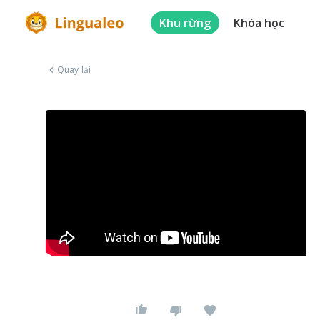
Khu rừng
Khóa học
Quay lại