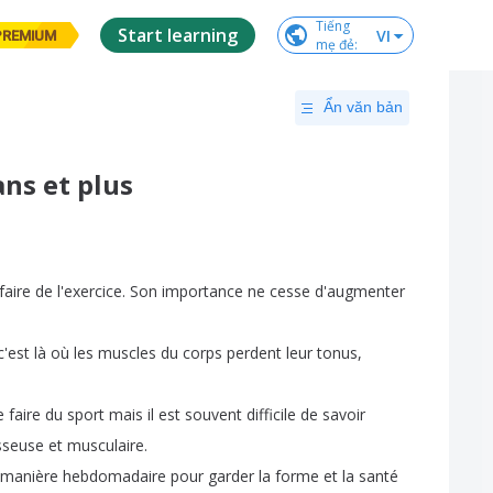
Tiếng

Start learning
VI
PREMIUM
mẹ đẻ
:
Ẩn văn bản
ans et plus
faire
de
l'exercice
.
Son
importance
ne
cesse
d'augmenter
c'est
là
où
les muscles du
corps
perdent
leur tonus
,
e
faire
du sport mais
il
est
souvent
difficile
de
savoir
seuse et musculaire
.
manière
hebdomadaire
pour garder
la
forme et
la
santé