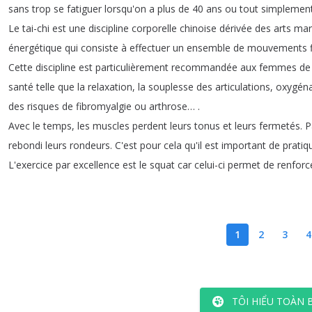
sans
trop
se
fatiguer
lorsqu'on
a plus
de
40
ans ou
tout
simplemen
Le tai-chi est
une discipline corporelle chinoise
dérivée
des arts
mar
énergétique qui
consiste
à
effectuer
un
ensemble
de mouvements
Cette
discipline
est
particulièrement
recommandée
aux femmes
de
santé
telle
que
la relaxation
,
la souplesse des
articulations
,
oxygéna
des
risques
de fibromyalgie ou arthrose
…
.
Avec
le
temps
,
les muscles perdent
leurs tonus et
leurs fermetés
.
P
rebondi
leurs
rondeurs
.
C'est
pour
cela
qu'il
est
important
de
pratiq
L'exercice par
excellence
est
le squat car
celui-ci
permet
de renforc
1
2
3
4
TÔI HIỂU TOÀN 