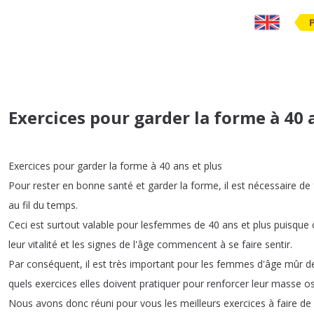
Exercices pour garder la forme à 40 
Exercices
pour
garder
la
forme
à
40
ans
et
plus
Pour
rester
en
bonne
santé
et
garder
la
forme
,
il
est
nécessaire
de
au
fil
du
temps
.
Ceci
est
surtout
valable
pour
lesfemmes
de
40
ans
et
plus puisque
leur vitalité et
les signes
de
l'âge commencent
à
se
faire
sentir
.
Par
conséquent
,
il
est
très
important
pour
les femmes
d'âge
mûr d
quels exercices elles
doivent
pratiquer
pour renforcer leur masse
os
Nous
avons
donc
réuni
pour
vous
les meilleurs
exercices à
faire
de