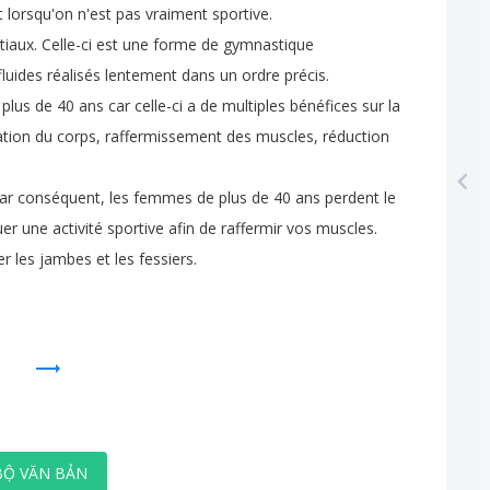
t
lorsqu'on
n'est
pas
vraiment sportive
.
tiaux
.
Celle-ci
est
une
forme
de gymnastique
fluides réalisés
lentement
dans
un
ordre
précis
.
plus
de
40
ans car
celle-ci
a
de
multiples
bénéfices
sur
la
tion du
corps
,
raffermissement des
muscles
,
réduction
ar
conséquent
,
les femmes
de
plus
de
40
ans perdent
le
uer
une activité
sportive afin
de raffermir vos muscles
.
er les
jambes
et
les
fessiers
.
BỘ VĂN BẢN