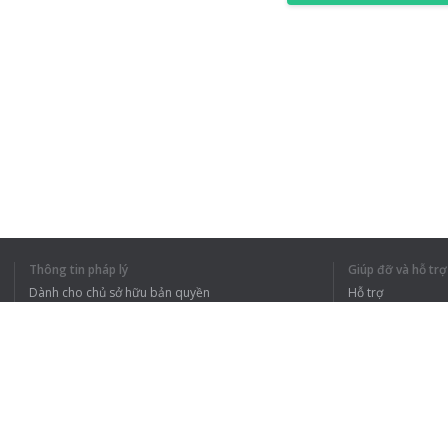
Thông tin pháp lý
Giúp đỡ và hỗ trợ
Dành cho chủ sở hữu bản quyền
Hỗ trợ
Chính sách quyền riêng tư
Câu hỏi thường g
Terms of Use
Tiện ích mở rộng của trình duyệt