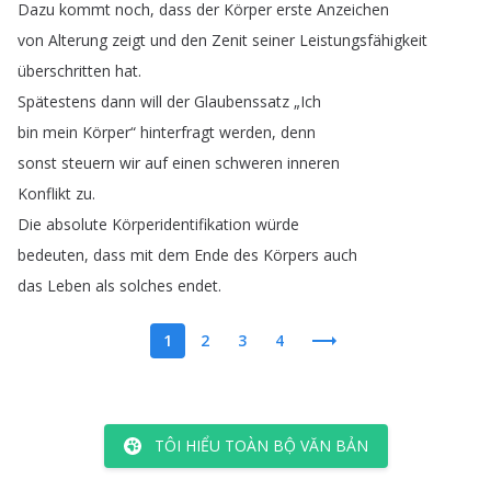
Dazu
kommt
noch
,
dass
der
Körper
erste
Anzeichen
von
Alterung
zeigt
und
den
Zenit
seiner
Leistungsfähigkeit
überschritten
hat
.
Spätestens
dann
will
der
Glaubenssatz
„
Ich
bin
mein
Körper
“
hinterfragt
werden
,
denn
sonst
steuern
wir
auf
einen
schweren
inneren
Konflikt
zu
.
Die
absolute
Körperidentifikation
würde
bedeuten
,
dass
mit
dem
Ende
des
Körpers
auch
das
Leben
als
solches
endet
.
1
2
3
4
TÔI HIỂU TOÀN BỘ VĂN BẢN