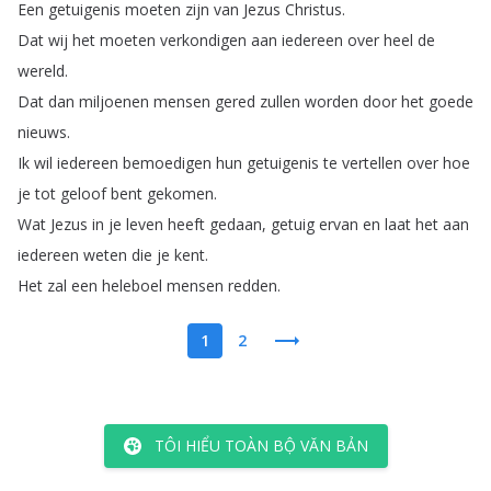
Een
getuigenis
moeten
zijn
van
Jezus
Christus
.
Dat
wij
het
moeten
verkondigen
aan
iedereen
over
heel
de
wereld
.
Dat
dan
miljoenen
mensen
gered
zullen
worden
door
het
goede
nieuws
.
Ik
wil
iedereen
bemoedigen
hun
getuigenis
te
vertellen
over
hoe
je
tot
geloof
bent
gekomen
.
Wat
Jezus
in
je
leven
heeft
gedaan
,
getuig
ervan
en
laat
het
aan
iedereen
weten
die
je
kent
.
Het
zal
een
heleboel
mensen
redden
.
1
2
TÔI HIỂU TOÀN BỘ VĂN BẢN