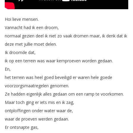
Hoi
lieve
mensen
.
Vannacht
had
ik
een
droom
,
normaal
gezien
deel
ik
niet
zo
vaak
dromen
maar
,
ik
denk
dat
ik
deze
met
jullie
moet
delen
.
Ik
droomde
dat
,
ik
op
een
terrein
was
waar
kernproeven
worden
gedaan
.
En
,
het
terrein
was
heel
goed
beveiligd
er
waren
hele
goede
voorzorgsmaatregelen
genomen
.
Ze
hadden
eigenlijk
alles
gedaan
om
een
ramp
te
voorkomen
.
Maar
toch
ging
er
iets
mis
en
ik
zag
,
ontploffingen
onder
water
waar
de
,
waar
de
proeven
werden
gedaan
.
Er
ontsnapte
gas
,