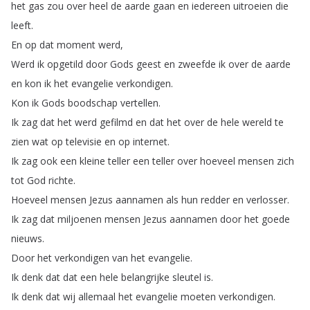
het
gas
zou
over
heel
de
aarde
gaan
en
iedereen
uitroeien
die
leeft
.
En
op
dat
moment
werd
,
Werd
ik
opgetild
door
Gods
geest
en
zweefde
ik
over
de
aarde
en
kon
ik
het
evangelie
verkondigen
.
Kon
ik
Gods
boodschap
vertellen
.
Ik
zag
dat
het
werd
gefilmd
en
dat
het
over
de
hele
wereld
te
zien
wat
op
televisie
en
op
internet
.
Ik
zag
ook
een
kleine
teller
een
teller
over
hoeveel
mensen
zich
tot
God
richte
.
Hoeveel
mensen
Jezus
aannamen
als
hun
redder
en
verlosser
.
Ik
zag
dat
miljoenen
mensen
Jezus
aannamen
door
het
goede
nieuws
.
Door
het
verkondigen
van
het
evangelie
.
Ik
denk
dat
dat
een
hele
belangrijke
sleutel
is
.
Ik
denk
dat
wij
allemaal
het
evangelie
moeten
verkondigen
.