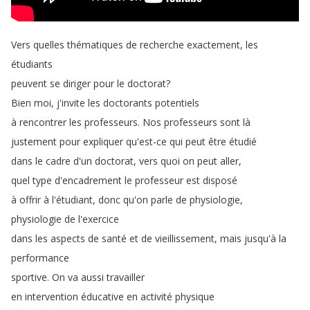
Vers
quelles
thématiques
de
recherche
exactement
,
les
étudiants
peuvent
se
diriger
pour
le
doctorat
?
Bien
moi
,
j'invite
les
doctorants
potentiels
à
rencontrer
les
professeurs
.
Nos
professeurs
sont
là
justement
pour
expliquer
qu'est-ce
qui
peut
être
étudié
dans
le
cadre
d'un
doctorat
,
vers
quoi
on
peut
aller
,
quel
type
d'encadrement
le
professeur
est
disposé
à
offrir
à
l'étudiant
,
donc
qu'on
parle
de
physiologie
,
physiologie
de
l'exercice
dans
les
aspects
de
santé
et
de
vieillissement
,
mais
jusqu'à
la
performance
sportive
.
On
va
aussi
travailler
en
intervention
éducative
en
activité
physique