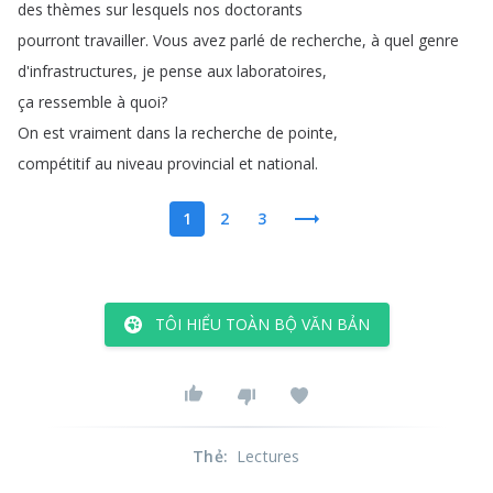
des
thèmes
sur
lesquels
nos
doctorants
pourront
travailler
.
Vous
avez
parlé
de
recherche
,
à
quel
genre
d'infrastructures
,
je
pense
aux
laboratoires
,
ça
ressemble
à
quoi
?
On
est
vraiment
dans
la
recherche
de
pointe
,
compétitif
au
niveau
provincial
et
national
.
1
2
3
TÔI HIỂU TOÀN BỘ VĂN BẢN
Thẻ
:
Lectures