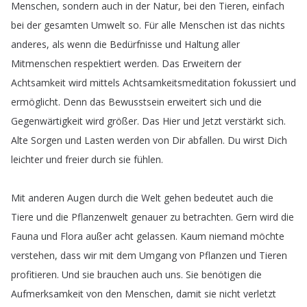
Menschen
,
sondern
auch
in
der
Natur
,
bei
den
Tieren
,
einfach
bei
der
gesamten
Umwelt
so
.
Für
alle
Menschen
ist
das
nichts
anderes
,
als
wenn
die
Bedürfnisse
und
Haltung
aller
Mitmenschen
respektiert
werden
.
Das
Erweitern
der
Achtsamkeit
wird
mittels
Achtsamkeitsmeditation
fokussiert
und
ermöglicht
.
Denn
das
Bewusstsein
erweitert
sich
und
die
Gegenwärtigkeit
wird
größer
.
Das
Hier
und
Jetzt
verstärkt
sich
.
Alte
Sorgen
und
Lasten
werden
von
Dir
abfallen
.
Du
wirst
Dich
leichter
und
freier
durch
sie
fühlen
.
Mit
anderen
Augen
durch
die
Welt
gehen
bedeutet
auch
die
Tiere
und
die
Pflanzenwelt
genauer
zu
betrachten
.
Gern
wird
die
Fauna
und
Flora
außer
acht
gelassen
.
Kaum
niemand
möchte
verstehen
,
dass
wir
mit
dem
Umgang
von
Pflanzen
und
Tieren
profitieren
.
Und
sie
brauchen
auch
uns
.
Sie
benötigen
die
Aufmerksamkeit
von
den
Menschen
,
damit
sie
nicht
verletzt