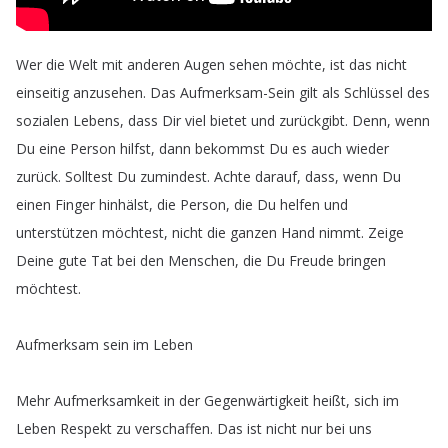
Wer
die
Welt
mit
anderen
Augen
sehen
möchte
,
ist
das
nicht
einseitig
anzusehen
.
Das
Aufmerksam-Sein
gilt
als
Schlüssel
des
sozialen
Lebens
,
dass
Dir
viel
bietet
und
zurückgibt
.
Denn
,
wenn
Du
eine
Person
hilfst
,
dann
bekommst
Du
es
auch
wieder
zurück
.
Solltest
Du
zumindest
.
Achte
darauf
,
dass
,
wenn
Du
einen
Finger
hinhälst
,
die
Person
,
die
Du
helfen
und
unterstützen
möchtest
,
nicht
die
ganzen
Hand
nimmt
.
Zeige
Deine
gute
Tat
bei
den
Menschen
,
die
Du
Freude
bringen
möchtest
.
Aufmerksam
sein
im
Leben
Mehr
Aufmerksamkeit
in
der
Gegenwärtigkeit
heißt
,
sich
im
Leben
Respekt
zu
verschaffen
.
Das
ist
nicht
nur
bei
uns