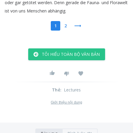
oder
gar
getötet
werden
.
Denn
gerade
die
Fauna-
und
Florawelt
ist
von
uns
Menschen
abhängig
.
1
2
TÔI HIỂU TOÀN BỘ VĂN BẢN
Thẻ
:
Lectures
Giới thiệu nội dung