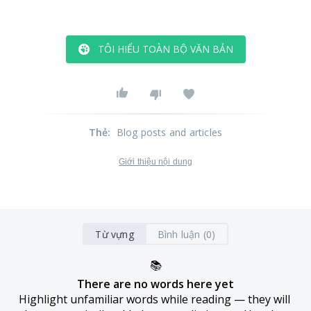
TÔI HIỂU TOÀN BỘ VĂN BẢN
Thẻ
:
Blog posts and articles
Giới thiệu nội dung
Từ vựng
Bình luận (0)
📚
There are no words here yet
Highlight unfamiliar words while reading — they will 