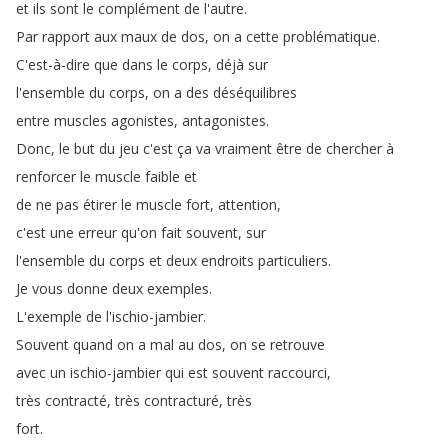
et
ils
sont
le
complément
de
l'autre
.
Par
rapport
aux
maux
de
dos
,
on
a
cette
problématique
.
C'est-à-dire
que
dans
le
corps
,
déjà
sur
l'ensemble
du
corps
,
on
a
des
déséquilibres
entre
muscles
agonistes
,
antagonistes
.
Donc
,
le
but
du
jeu
c'est
ça
va
vraiment
être
de
chercher
à
renforcer
le
muscle
faible
et
de
ne
pas
étirer
le
muscle
fort
,
attention
,
c'est
une
erreur
qu'on
fait
souvent
,
sur
l'ensemble
du
corps
et
deux
endroits
particuliers
.
Je
vous
donne
deux
exemples
.
L'exemple
de
l'ischio-jambier
.
Souvent
quand
on
a
mal
au
dos
,
on
se
retrouve
avec
un
ischio-jambier
qui
est
souvent
raccourci
,
très
contracté
,
très
contracturé
,
très
fort
.