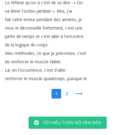
Le
réflexe
qu'on
a
c'est
de
se
dire
:
«
On
va
étirer
l'ischio-jambier
»
.
Moi
,
j'ai
fait
cette
erreur
pendant
des
années
,
je
vous
le
déconseille
fortement
,
c'est
une
perte
de
temps
et
c'est
aller
à
l'encontre
de
la
logique
du
corps
.
Mes
méthodes
,
ce
que
je
préconise
,
c'est
de
renforcer
le
muscle
faible
.
Là
,
en
l'occurrence
,
c'est
d'aller
renforcer
le
muscle
quadriceps
,
puisque
le
1
2
TÔI HIỂU TOÀN BỘ VĂN BẢN