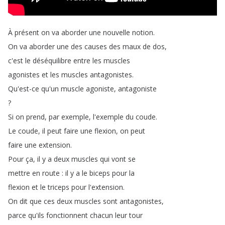
À
présent
on
va
aborder
une
nouvelle
notion
.
On
va
aborder
une
des
causes
des
maux
de
dos
,
c'est
le
déséquilibre
entre
les
muscles
agonistes
et
les
muscles
antagonistes
.
Qu'est-ce
qu'un
muscle
agoniste
,
antagoniste
?
Si
on
prend
,
par
exemple
,
l'exemple
du
coude
.
Le
coude
,
il
peut
faire
une
flexion
,
on
peut
faire
une
extension
.
Pour
ça
,
il
y
a
deux
muscles
qui
vont
se
mettre
en
route
:
il
y
a
le
biceps
pour
la
flexion
et
le
triceps
pour
l'extension
.
On
dit
que
ces
deux
muscles
sont
antagonistes
,
parce
qu'ils
fonctionnent
chacun
leur
tour