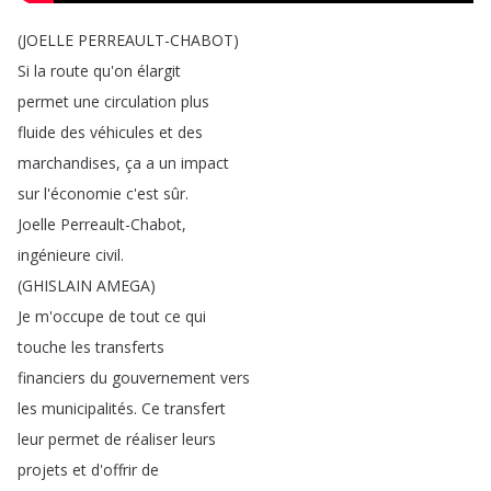
(
JOELLE
PERREAULT-CHABOT
)
Si
la
route
qu'on
élargit
permet
une
circulation
plus
fluide
des
véhicules
et
des
marchandises
,
ça
a
un
impact
sur
l'économie
c'est
sûr
.
Joelle
Perreault-Chabot
,
ingénieure
civil
.
(
GHISLAIN
AMEGA
)
Je
m'occupe
de
tout
ce
qui
touche
les
transferts
financiers
du
gouvernement
vers
les
municipalités
.
Ce
transfert
leur
permet
de
réaliser
leurs
projets
et
d'offrir
de