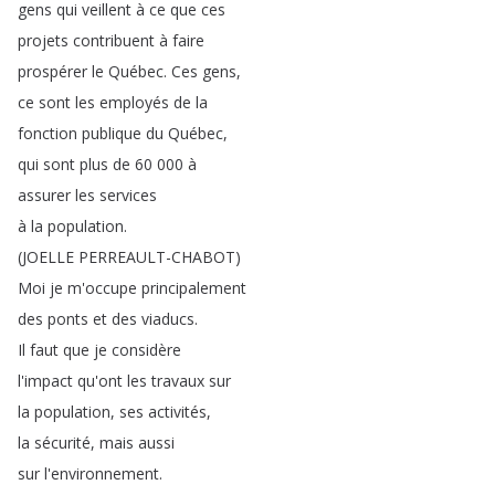
gens
qui
veillent
à
ce
que
ces
projets
contribuent
à
faire
prospérer
le
Québec
.
Ces
gens
,
ce
sont
les
employés
de
la
fonction
publique
du
Québec
,
qui
sont
plus
de
60 000
à
assurer
les
services
à
la
population
.
(
JOELLE
PERREAULT-CHABOT
)
Moi
je
m'occupe
principalement
des
ponts
et
des
viaducs
.
Il
faut
que
je
considère
l'impact
qu'ont
les
travaux
sur
la
population
,
ses
activités
,
la
sécurité
,
mais
aussi
sur
l'environnement
.