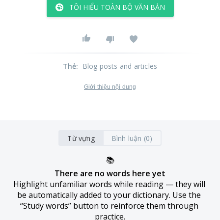
TÔI HIỂU TOÀN BỘ VĂN BẢN
Thẻ
:
Blog posts and articles
Giới thiệu nội dung
Từ vựng
Bình luận (0)
📚
There are no words here yet
Highlight unfamiliar words while reading — they will 
be automatically added to your dictionary. Use the 
“Study words” button to reinforce them through 
practice.