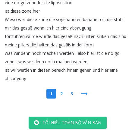
eine
no
go
zone
für
die
liposuktion
ist
diese
zone
hier
Wieso
weil
diese
zone
die
sogenannten
banane
roll
,
die
stützt
mir
das
gesäß
wenn
ich
hier
eine
absaugung
fortführen
würde
würde
das
gesäß
nach
unten
sinken
das
sind
meine
pillars
die
halten
das
gesäß
in
der
form
was
wir
denn
noch
machen
werden
-
also
hier
ist
die
no
go
zone
-
was
wir
denn
noch
machen
werden
ist
wir
werden
in
diesen
bereich
hinein
gehen
und
hier
eine
absaugung
1
2
3
TÔI HIỂU TOÀN BỘ VĂN BẢN