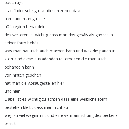
bauchlage
stattfindet
sehr
gut
zu
diesen
zonen
dazu
hier
kann
man
gut
die
hüft
region
behandeln
.
des
weiteren
ist
wichtig
dass
man
das
gesäß
als
ganzes
in
seiner
form
behält
was
man
natürlich
auch
machen
kann
und
was
die
patientin
stört
sind
diese
ausladenden
reiterhosen
die
man
auch
behandeln
kann
von
hinten
gesehen
hat
man
die
Absaugestellen
hier
und
hier
Dabei
ist
es
wichtig
zu
achten
dass
eine
weibliche
form
bestehen
bleibt
dass
man
nicht
zu
weg
zu
viel
wegnimmt
und
eine
vermännlichung
des
beckens
erzielt
.