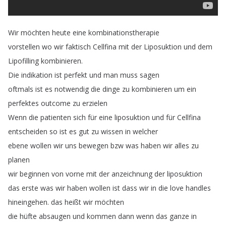
Wir
möchten
heute
eine
kombinationstherapie
vorstellen
wo
wir
faktisch
Cellfina
mit
der
Liposuktion
und
dem
Lipofilling
kombinieren
.
Die
indikation
ist
perfekt
und
man
muss
sagen
oftmals
ist
es
notwendig
die
dinge
zu
kombinieren
um
ein
perfektes
outcome
zu
erzielen
Wenn
die
patienten
sich
für
eine
liposuktion
und
für
Cellfina
entscheiden
so
ist
es
gut
zu
wissen
in
welcher
ebene
wollen
wir
uns
bewegen
bzw
was
haben
wir
alles
zu
planen
wir
beginnen
von
vorne
mit
der
anzeichnung
der
liposuktion
das
erste
was
wir
haben
wollen
ist
dass
wir
in
die
love
handles
hineingehen
.
das
heißt
wir
möchten
die
hüfte
absaugen
und
kommen
dann
wenn
das
ganze
in