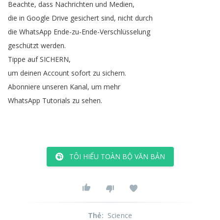
Beachte
,
dass
Nachrichten
und
Medien
,
die
in
Google
Drive
gesichert
sind
,
nicht
durch
die
WhatsApp
Ende-zu-Ende-Verschlüsselung
geschützt
werden
.
Tippe
auf
SICHERN
,
um
deinen
Account
sofort
zu
sichern
.
Abonniere
unseren
Kanal
,
um
mehr
WhatsApp
Tutorials
zu
sehen
.
TÔI HIỂU TOÀN BỘ VĂN BẢN
Thẻ
:
Science