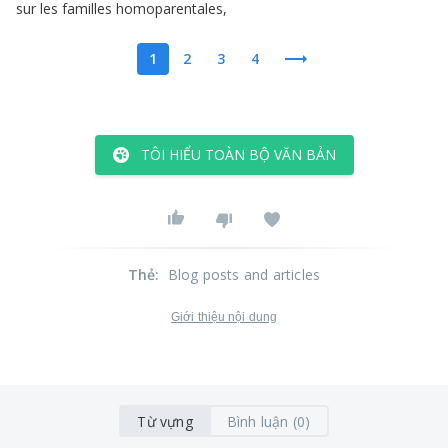
sur
les
familles
homoparentales
,
1
2
3
4
TÔI HIỂU TOÀN BỘ VĂN BẢN
Thẻ
:
Blog posts and articles
Giới thiệu nội dung
Từ vựng
Bình luận (0)