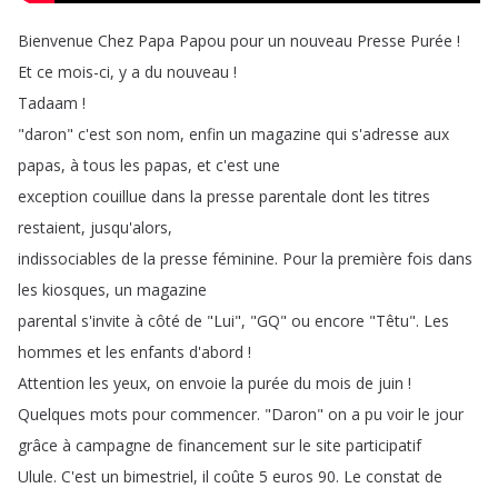
Bienvenue
Chez
Papa
Papou
pour
un
nouveau
Presse
Purée
!
Et
ce
mois-ci
,
y
a
du
nouveau
!
Tadaam
!
"
daron
"
c'est
son
nom
,
enfin
un
magazine
qui
s'adresse
aux
papas
,
à
tous
les
papas
,
et
c'est
une
exception
couillue
dans
la
presse
parentale
dont
les
titres
restaient
,
jusqu'alors
,
indissociables
de
la
presse
féminine
.
Pour
la
première
fois
dans
les
kiosques
,
un
magazine
parental
s'invite
à
côté
de
"
Lui
", "
GQ
"
ou
encore
"
Têtu
".
Les
hommes
et
les
enfants
d'abord
!
Attention
les
yeux
,
on
envoie
la
purée
du
mois
de
juin
!
Quelques
mots
pour
commencer
.
"
Daron
"
on
a
pu
voir
le
jour
grâce
à
campagne
de
financement
sur
le
site
participatif
Ulule
.
C'est
un
bimestriel
,
il
coûte
5
euros
90.
Le
constat
de