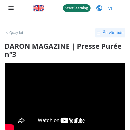
VI
Start learning
Quay lại
Ẩn văn bản
DARON MAGAZINE | Presse Purée
n°3