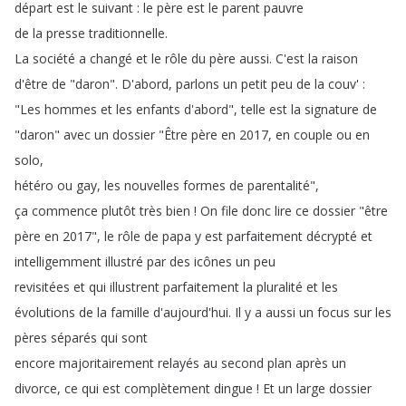
départ
est
le
suivant
:
le
père
est
le
parent
pauvre
de
la
presse
traditionnelle
.
La
société
a
changé
et
le
rôle
du
père
aussi
.
C'est
la
raison
d'être
de
"
daron
".
D'abord
,
parlons
un
petit
peu
de
la
couv' :
"
Les
hommes
et
les
enfants
d'abord
",
telle
est
la
signature
de
"
daron
"
avec
un
dossier
"
Être
père
en
2017,
en
couple
ou
en
solo
,
hétéro
ou
gay
,
les
nouvelles
formes
de
parentalité
",
ça
commence
plutôt
très
bien
!
On
file
donc
lire
ce
dossier
"
être
père
en
2017",
le
rôle
de
papa
y
est
parfaitement
décrypté
et
intelligemment
illustré
par
des
icônes
un
peu
revisitées
et
qui
illustrent
parfaitement
la
pluralité
et
les
évolutions
de
la
famille
d'aujourd'hui
.
Il
y
a
aussi
un
focus
sur
les
pères
séparés
qui
sont
encore
majoritairement
relayés
au
second
plan
après
un
divorce
,
ce
qui
est
complètement
dingue
!
Et
un
large
dossier