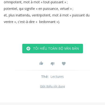
omnipotent
,
mot
à
mot
« tout-puissant »
;
potentiel
,
qui
signifie
« en
puissance
,
virtuel »
;
et
,
plus
inattendu
,
ventripotent
,
mot
à
mot
« puissant
du
ventre »
,
c'est-à-dire
«
bedonnant »
).
TÔI HIỂU TOÀN BỘ VĂN BẢN
Thẻ
:
Lectures
Giới thiệu nội dung