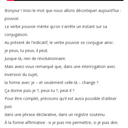
Bonjour
!
Voici
le
mot
que
nous
allons
décortiquer
aujourd'hui
:
pouvoir
.
Le
verbe
pouvoir
mérite
qu'on
s'arrête
un
instant
sur
sa
conjugaison
.
Au
présent
de
l'indicatif
,
le
verbe
pouvoir
se
conjugue
ainsi
:
je
peux
,
tu
peux
,
il
peut
.
Jusque-là
,
rien
de
révolutionnaire
.
Mais
aviez-vous
remarqué
que
,
dans
une
interrogation
avec
inversion
du
sujet
,
la
forme
avec
je
–
et
seulement
celle-là
–
change
?
Ça
donne
puis-je
?
,
peux-tu
?
,
peut-il
?
Pour
être
complet
,
précisons
qu'il
est
aussi
possible
d'utiliser
puis
dans
une
phrase
déclarative
,
dans
un
registre
soutenu
.
À
la
forme
affirmative
:
si
je
puis
me
permettre
,
si
je
puis
dire
.