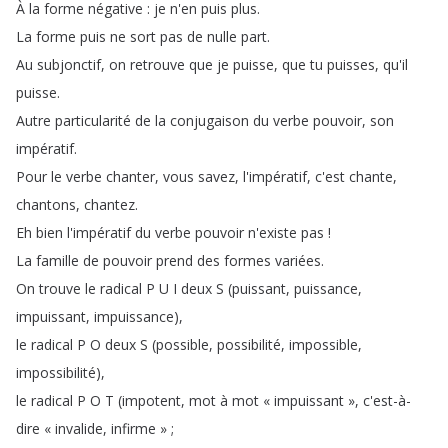
À
la
forme
négative
:
je
n'en
puis
plus
.
La
forme
puis
ne
sort
pas
de
nulle
part
.
Au
subjonctif
,
on
retrouve
que
je
puisse
,
que
tu
puisses
,
qu'il
puisse
.
Autre
particularité
de
la
conjugaison
du
verbe
pouvoir
,
son
impératif
.
Pour
le
verbe
chanter
,
vous
savez
,
l'impératif
,
c'est
chante
,
chantons
,
chantez
.
Eh
bien
l'impératif
du
verbe
pouvoir
n'existe
pas
!
La
famille
de
pouvoir
prend
des
formes
variées
.
On
trouve
le
radical
P
U
I
deux
S
(
puissant
,
puissance
,
impuissant
,
impuissance
),
le
radical
P
O
deux
S
(
possible
,
possibilité
,
impossible
,
impossibilité
),
le
radical
P
O
T
(
impotent
,
mot
à
mot
« impuissant »
,
c'est-à-
dire
« invalide
,
infirme »
;