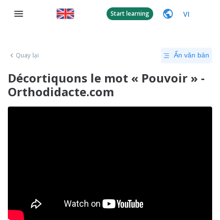
VI
Start learning
Quay lại
Ẩn văn bản
Décortiquons le mot « Pouvoir » -
Orthodidacte.com