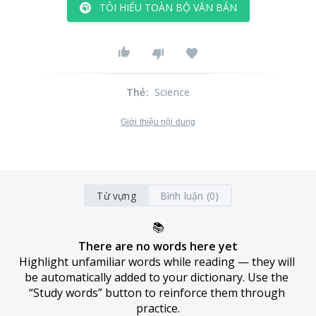
TÔI HIỂU TOÀN BỘ VĂN BẢN
Thẻ
:
Science
Giới thiệu nội dung
Từ vựng
Bình luận (0)
📚
There are no words here yet
Highlight unfamiliar words while reading — they will 
be automatically added to your dictionary. Use the 
“Study words” button to reinforce them through 
practice.