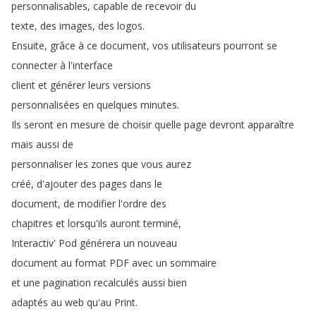
personnalisables
,
capable
de
recevoir
du
texte
,
des
images
,
des
logos
.
Ensuite
,
grâce
à
ce
document
,
vos
utilisateurs
pourront
se
connecter
à
l'interface
client
et
générer
leurs
versions
personnalisées
en
quelques
minutes
.
Ils
seront
en
mesure
de
choisir
quelle
page
devront
apparaître
mais
aussi
de
personnaliser
les
zones
que
vous
aurez
créé
,
d'ajouter
des
pages
dans
le
document
,
de
modifier
l'ordre
des
chapitres
et
lorsqu'ils
auront
terminé
,
Interactiv'
Pod
générera
un
nouveau
document
au
format
PDF
avec
un
sommaire
et
une
pagination
recalculés
aussi
bien
adaptés
au
web
qu'au
Print
.