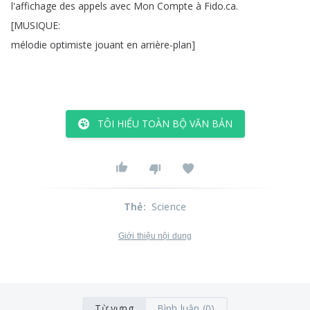
l'affichage
des
appels
avec
Mon
Compte
à
Fido
.
ca
.
[
MUSIQUE
:
mélodie
optimiste
jouant
en
arrière-plan
]
TÔI HIỂU TOÀN BỘ VĂN BẢN
Thẻ
:
Science
Giới thiệu nội dung
Từ vựng
Bình luận (0)