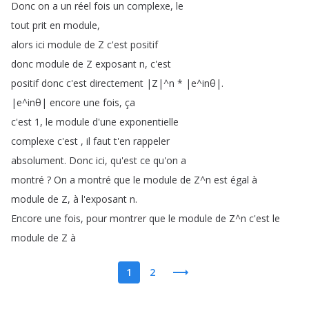
Donc
on
a
un
réel
fois
un
complexe
,
le
tout
prit
en
module
,
alors
ici
module
de
Z
c'est
positif
donc
module
de
Z
exposant
n
,
c'est
positif
donc
c'est
directement
|Z|
^
n
*
|e
^
inθ|
.
|e
^
inθ|
encore
une
fois
,
ça
c'est
1,
le
module
d'une
exponentielle
complexe
c'est
,
il
faut
t'en
rappeler
absolument
.
Donc
ici
,
qu'est
ce
qu'on
a
montré
?
On
a
montré
que
le
module
de
Z
^
n
est
égal
à
module
de
Z
,
à
l'exposant
n
.
Encore
une
fois
,
pour
montrer
que
le
module
de
Z
^
n
c'est
le
module
de
Z
à
1
2