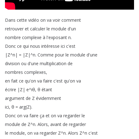
Dans
cette
vidéo
on
va
voir
comment
retrouver
et
calculer
le
module
d'un
nombre
complexe
à
l'exposant
n
.
Donc
ce
qui
nous
intéresse
ici
c'est
|Z
^
n|
=
|Z|
^
n
.
Comme
pour
le
module
d'une
division
ou
d'une
multiplication
de
nombres
complexes
,
en
fait
ce
qu'on
va
faire
c'est
qu'on
va
écrire
|Z|
e
^
iθ
,
θ
étant
argument
de
Z
évidemment
ici
,
θ
=
arg
(
Z
).
Donc
on
va
faire
ça
et
on
va
regarder
le
module
de
Z
^
n
.
Alors
,
avant
de
regarder
le
module
,
on
va
regarder
Z
^
n
.
Alors
Z
^
n
c'est