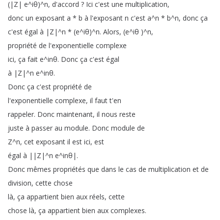
(
|Z|
e
^
iθ
)^
n
,
d'accord
?
Ici
c'est
une
multiplication
,
donc
un
exposant
a
*
b
à
l'exposant
n
c'est
a
^
n
*
b
^
n
,
donc
ça
c'est
égal
à
|Z|
^
n
* (
e
^
iθ
)^
n
.
Alors
, (
e
^
iθ
)^
n
,
propriété
de
l'exponentielle
complexe
ici
,
ça
fait
e
^
inθ
.
Donc
ça
c'est
égal
à
|Z|
^
n
e
^
inθ
.
Donc
ça
c'est
propriété
de
l'exponentielle
complexe
,
il
faut
t'en
rappeler
.
Donc
maintenant
,
il
nous
reste
juste
à
passer
au
module
.
Donc
module
de
Z
^
n
,
cet
exposant
il
est
ici
,
est
égal
à
||Z|
^
n
e
^
inθ|
.
Donc
mêmes
propriétés
que
dans
le
cas
de
multiplication
et
de
division
,
cette
chose
là
,
ça
appartient
bien
aux
réels
,
cette
chose
là
,
ça
appartient
bien
aux
complexes
.