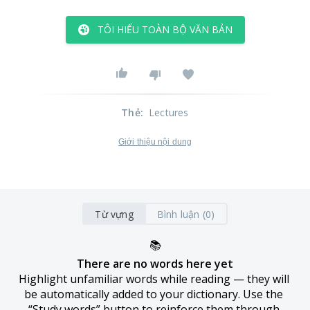
TÔI HIỂU TOÀN BỘ VĂN BẢN
Thẻ
:
Lectures
Giới thiệu nội dung
Từ vựng
Bình luận (0)
📚
There are no words here yet
Highlight unfamiliar words while reading — they will 
be automatically added to your dictionary. Use the 
“Study words” button to reinforce them through 