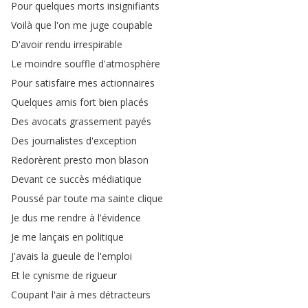
Pour
quelques
morts
insignifiants
Voilà
que
l'on
me
juge
coupable
D'avoir
rendu
irrespirable
Le
moindre
souffle
d'atmosphère
Pour
satisfaire
mes
actionnaires
Quelques
amis
fort
bien
placés
Des
avocats
grassement
payés
Des
journalistes
d'exception
Redorèrent
presto
mon
blason
Devant
ce
succès
médiatique
Poussé
par
toute
ma
sainte
clique
Je
dus
me
rendre
à
l'évidence
Je
me
lançais
en
politique
J'avais
la
gueule
de
l'emploi
Et
le
cynisme
de
rigueur
Coupant
l'air
à
mes
détracteurs