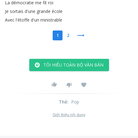
La
démocratie
me
fit
roi
Je
sortais
d'une
grande
école
Avec
l'étoffe
d'un
ministrable
1
2
TÔI HIỂU TOÀN BỘ VĂN BẢN
Thẻ
:
Pop
Giới thiệu nội dung