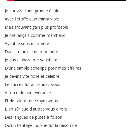
Je
sortais
d'une
grande
école
Avec
l'étoffe
d'un
ministrable
Mais
trouvant
gain
plus
profitable
Je
me
lançais
comme
marchand
Ayant
le
sens
du
mérite
Dans
la
famille
de
mon
père
Je
dus
d'abord
me
satisfaire
D'une
simple
échoppe
pour
mes
affaires
Je
devins
vite
riche
et
célèbre
Le
succès
fut
au
rendez-vous
A
force
de
persévérance
Et
de
talent
me
croyez-vous
Bien
sûr
que
d'autres
vous
diront
Des
langues
de
putes
à
foison
Qu'un
héritage
inopiné
fut
la
raison
de