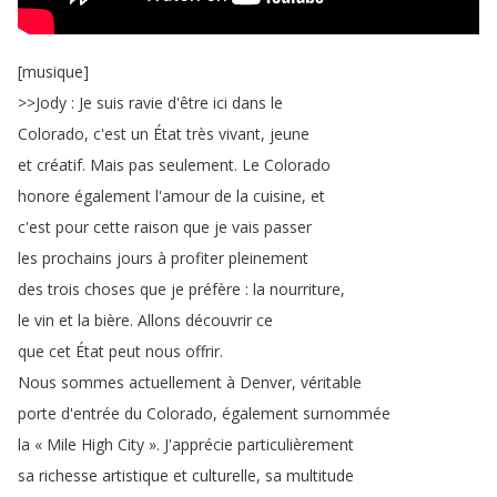
[
musique
]
>>
Jody
:
Je
suis
ravie
d'être
ici
dans
le
Colorado
,
c'est
un
État
très
vivant
,
jeune
et
créatif
.
Mais
pas
seulement
.
Le
Colorado
honore
également
l'amour
de
la
cuisine
,
et
c'est
pour
cette
raison
que
je
vais
passer
les
prochains
jours
à
profiter
pleinement
des
trois
choses
que
je
préfère
:
la
nourriture
,
le
vin
et
la
bière
.
Allons
découvrir
ce
que
cet
État
peut
nous
offrir
.
Nous
sommes
actuellement
à
Denver
,
véritable
porte
d'entrée
du
Colorado
,
également
surnommée
la
« Mile
High
City »
.
J'apprécie
particulièrement
sa
richesse
artistique
et
culturelle
,
sa
multitude