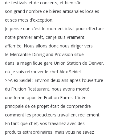
de
festivals
et
de
concerts
,
et
bien
sûr
son
grand
nombre
de
bières
artisanales
locales
et
ses
mets
d'exception
.
Je
pense
que
c'est
le
moment
idéal
pour
effectuer
notre
premier
arrêt
,
car
je
suis
vraiment
affamée
.
Nous
allons
donc
nous
diriger
vers
Ie
Mercantile
Dining
and
Provision
situé
dans
la
magnifique
gare
Union
Station
de
Denver
,
où
je
vais
retrouver
le
chef
Alex
Seidel
.
>>
Alex
Seidel
:
Environ
deux
ans
après
l'ouverture
du
Fruition
Restaurant
,
nous
avons
monté
une
ferme
appelée
Fruition
Farms
.
L'idée
principale
de
ce
projet
était
de
comprendre
comment
les
producteurs
travaillent
réellement
.
En
tant
que
chef
,
vos
travaillez
avec
des
produits
extraordinaires
,
mais
vous
ne
savez