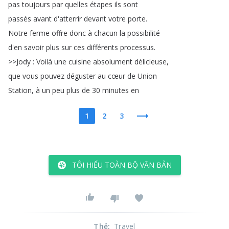
pas
toujours
par
quelles
étapes
ils
sont
passés
avant
d'atterrir
devant
votre
porte
.
Notre
ferme
offre
donc
à
chacun
la
possibilité
d'en
savoir
plus
sur
ces
différents
processus
.
>>
Jody
:
Voilà
une
cuisine
absolument
délicieuse
,
que
vous
pouvez
déguster
au
cœur
de
Union
Station
,
à
un
peu
plus
de
30 minutes
en
1
2
3
TÔI HIỂU TOÀN BỘ VĂN BẢN
Thẻ
:
Travel