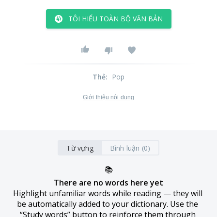
TÔI HIỂU TOÀN BỘ VĂN BẢN
Thẻ
:
Pop
Giới thiệu nội dung
Từ vựng
Bình luận (0)
📚
There are no words here yet
Highlight unfamiliar words while reading — they will 
be automatically added to your dictionary. Use the 
“Study words” button to reinforce them through 