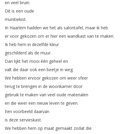
en
veel
bruin
.
Dit
is
een
oude
munitiekist
.
In
Haarlem
hadden
we
het
als
salontafel
,
maar
ik
heb
er
voor
gekozen
om
er
hier
een
wandkast
van
te
maken
.
Ik
heb
hem
in
dezelfde
kleur
geschilderd
als
de
muur
.
Dan
lijkt
het
mooi
één
geheel
en
valt
die
daar
ook
een
beetje
in
weg
.
We
hebben
ervoor
gekozen
om
weer
sfeer
terug
te
brengen
in
de
woonkamer
door
gebruik
te
maken
van
veel
oude
materialen
en
die
weer
een
nieuw
leven
te
geven
.
Een
voorbeeld
daarvan
is
deze
servieskast
.
We
hebben
hem
op
maat
gemaakt
zodat
die