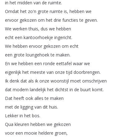
in
het
midden
van
de
ruimte
.
Omdat
het
zo'n
grote
ruimte
is
,
hebben
we
ervoor
gekozen
om
het
drie
functies
te
geven
.
We
werken
thuis
,
dus
we
hebben
echt
een
kantoorhoekje
ingericht
.
We
hebben
ervoor
gekozen
om
echt
een
grote
loungehoek
te
maken
.
En
we
hebben
een
ronde
eettafel
waar
we
eigenlijk
het
meeste
van
onze
tijd
doorbrengen
.
Ik
denk
dat
als
ik
onze
woonstijl
moet
omschrijven
dat
modern
landelijk
het
dichtst
in
de
buurt
komt
.
Dat
heeft
ook
alles
te
maken
met
de
ligging
van
dit
huis
.
Lekker
in
het
bos
.
Qua
kleuren
hebben
we
gekozen
voor
een
mooie
heldere
groen
,