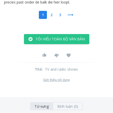
precies
past
onder
de
balk
die
hier
loopt
.
1
2
3
TÔI HIỂU TOÀN BỘ VĂN BẢN
Thẻ
:
TV and radio shows
Giới thiệu nội dung
Từ vựng
Bình luận (0)