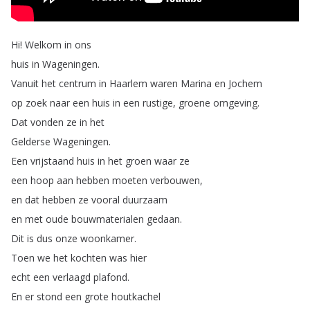
Hi
!
Welkom
in
ons
huis
in
Wageningen
.
Vanuit
het
centrum
in
Haarlem
waren
Marina
en
Jochem
op
zoek
naar
een
huis
in
een
rustige
,
groene
omgeving
.
Dat
vonden
ze
in
het
Gelderse
Wageningen
.
Een
vrijstaand
huis
in
het
groen
waar
ze
een
hoop
aan
hebben
moeten
verbouwen
,
en
dat
hebben
ze
vooral
duurzaam
en
met
oude
bouwmaterialen
gedaan
.
Dit
is
dus
onze
woonkamer
.
Toen
we
het
kochten
was
hier
echt
een
verlaagd
plafond
.
En
er
stond
een
grote
houtkachel