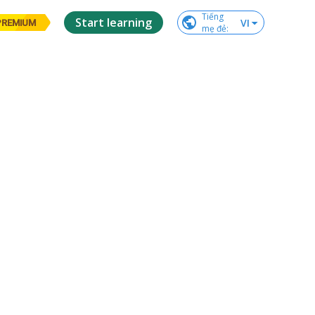
Tiếng

Start learning
VI
PREMIUM
mẹ đẻ
: