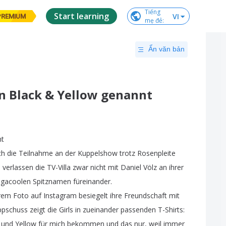
Tiếng

Start learning
VI
PREMIUM
mẹ đẻ
:
Ẩn văn bản
en Black & Yellow genannt
nt
ch
die
Teilnahme
an
der
Kuppelshow
trotz
Rosenpleite
e
verlassen
die
TV-Villa
zwar
nicht
mit
Daniel
Völz
an
ihrer
gacoolen
Spitznamen
füreinander
.
rem
Foto
auf
Instagram
besiegelt
ihre
Freundschaft
mit
ppschuss
zeigt
die
Girls
in
zueinander
passenden
T-Shirts
:
und
Yellow
für
mich
bekommen
und
das
nur
,
weil
immer