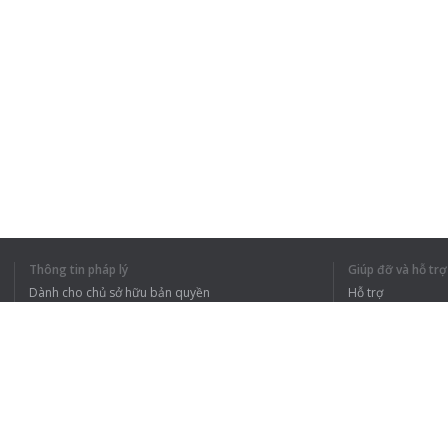
Thông tin pháp lý
Giúp đỡ và hỗ trợ
Dành cho chủ sở hữu bản quyền
Hỗ trợ
Chính sách quyền riêng tư
Câu hỏi thường g
Terms of Use
Tiện ích mở rộng của trình duyệt