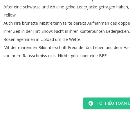
öfter
eine
schwarze
und
ich
eine
gelbe
Lederjacke
getragen
haben
Yellow
.
Auch
ihre
brünette
Mitstreiterin
teilte
bereits
Aufnahmen
des
doppe
ihrer
Zeit
in
der
Flirt-Show
:
Nicht
in
ihren
kunterbunten
Lederjacken
Rosenjägerinnen
in
Upload
um
die
Wette
.
Mit
der
rührenden
Bildunterschrift
Freunde
fürs
Leben
und
dem
Ha
vor
ihrem
Rausschmiss
eins
:
Nichts
geht
über
eine
BFF
!.
TÔI HIỂU TOÀN 