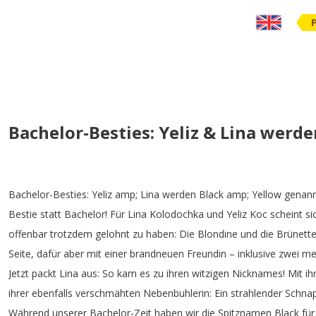
Bachelor-Besties: Yeliz & Lina werd
Bachelor-Besties
:
Yeliz
amp
;
Lina
werden
Black
amp
;
Yellow
genan
Bestie
statt
Bachelor
!
Für
Lina
Kolodochka
und
Yeliz
Koc
scheint
si
offenbar
trotzdem
gelohnt
zu
haben
:
Die
Blondine
und
die
Brünett
Seite
,
dafür
aber
mit
einer
brandneuen
Freundin
–
inklusive
zwei
me
Jetzt
packt
Lina
aus
:
So
kam
es
zu
ihren
witzigen
Nicknames
!
Mit
ih
ihrer
ebenfalls
verschmähten
Nebenbuhlerin
:
Ein
strahlender
Schna
Während
unserer
Bachelor-Zeit
haben
wir
die
Spitznamen
Black
für