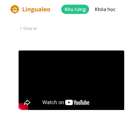
Khu rừng
Khóa học
Quay lại