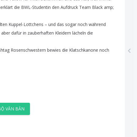
,
erklärt
die
BWL-Studentin
den
Aufdruck
Team
Black
amp
;
lten
Kuppel-Lottchens
–
und
das
sogar
noch
während
,
aber
dafür
in
zauberhaften
Kleidern
lächeln
die
shtag
Rosenschwestern
bewies
die
Klatschkanone
noch
BỘ VĂN BẢN