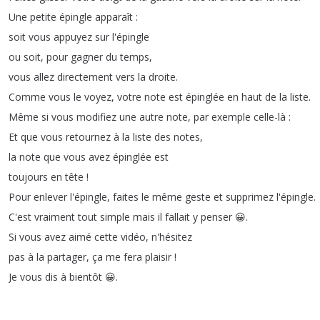
Une
petite
épingle
apparaît
:
soit
vous
appuyez
sur
l'épingle
ou
soit
,
pour
gagner
du
temps
,
vous
allez
directement
vers
la
droite
.
Comme
vous
le
voyez
,
votre
note
est
épinglée
en
haut
de
la
liste
.
Même
si
vous
modifiez
une
autre
note
,
par
exemple
celle-là
:
Et
que
vous
retournez
à
la
liste
des
notes
,
la
note
que
vous
avez
épinglée
est
toujours
en
tête
!
Pour
enlever
l'épingle
,
faites
le
même
geste
et
supprimez
l'épingle
.
C'est
vraiment
tout
simple
mais
il
fallait
y
penser
😀
.
Si
vous
avez
aimé
cette
vidéo
,
n'hésitez
pas
à
la
partager
,
ça
me
fera
plaisir
!
Je
vous
dis
à
bientôt
😀
.