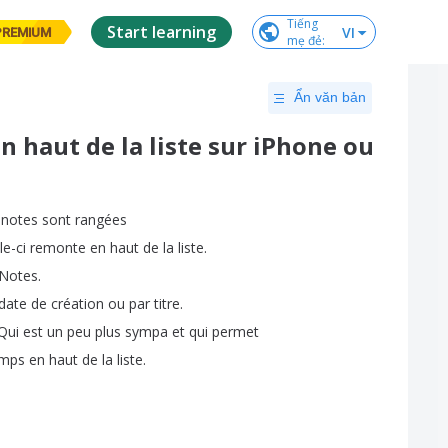
Tiếng

Start learning
VI
PREMIUM
mẹ đẻ
:
Ẩn văn bản
n haut de la liste sur iPhone ou
notes
sont
rangées
le-ci
remonte
en
haut
de
la
liste
.
Notes
.
date
de
création
ou
par
titre
.
Qui
est
un
peu
plus
sympa
et
qui
permet
emps
en
haut
de
la
liste
.