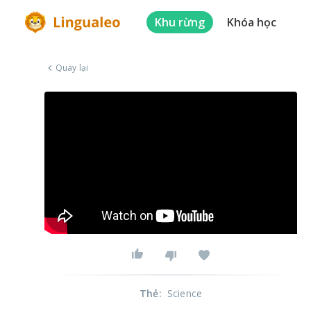
Khu rừng
Khóa học
Quay lại
Thẻ
:
Science