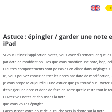
Astuce : épingler / garder une note e
iPad
Si
vous
utilisez
l'application
Notes
,
vous
avez
dû
remarquer
que
les
par
date
de
modification
.
Dès
que
vous
modifiez
une
note
,
hop
,
cel
D'autres
comportements
sont
possibles
en
allant
dans
Réglages
>
Ici
,
vous
pouvez
choisir
de
trier
les
notes
par
date
de
modification
,
Je
vous
propose
aujourd'hui
une
astuce
que
j'ai
trouvé
sur
Twitter
.
d'épingler
une
note
et
donc
de
faire
en
sorte
qu'elle
reste
tout
le
t
Ouvrez
vos
notes
et
choisissez
la
note
que
vous
voulez
épingler
.
Faites
glisser
votre
doigt
de
la
gauche
vers
la
droite
sur
la
note
.