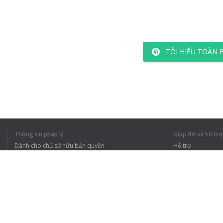
TÔI HIỂU TOÀN 
Thông tin pháp lý
Giúp đỡ và hỗ trợ
Dành cho chủ sở hữu bản quyền
Hỗ trợ
Chính sách quyền riêng tư
Câu hỏi thường g
Terms of Use
Tiện ích mở rộng của trình duyệt