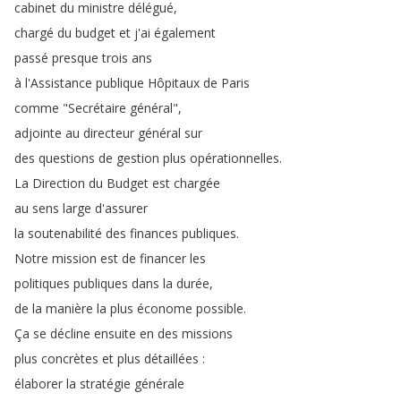
cabinet
du
ministre
délégué
,
chargé
du
budget
et
j'ai
également
passé
presque
trois
ans
à
l'Assistance
publique
Hôpitaux
de
Paris
comme
"
Secrétaire
général
",
adjointe
au
directeur
général
sur
des
questions
de
gestion
plus
opérationnelles
.
La
Direction
du
Budget
est
chargée
au
sens
large
d'assurer
la
soutenabilité
des
finances
publiques
.
Notre
mission
est
de
financer
les
politiques
publiques
dans
la
durée
,
de
la
manière
la
plus
économe
possible
.
Ça
se
décline
ensuite
en
des
missions
plus
concrètes
et
plus
détaillées
:
élaborer
la
stratégie
générale