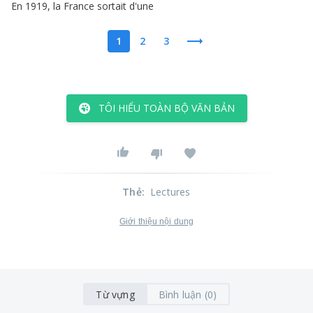
En
1919,
la
France
sortait
d'une
1
2
3
TÔI HIỂU TOÀN BỘ VĂN BẢN
Thẻ
:
Lectures
Giới thiệu nội dung
Từ vựng
Bình luận (0)