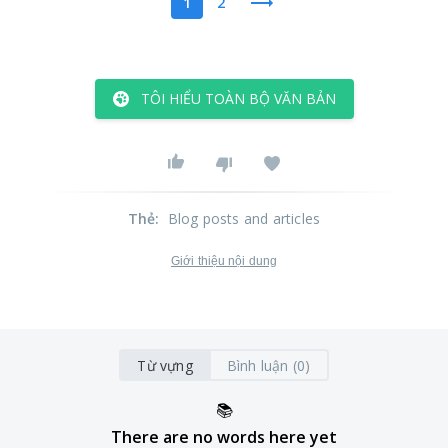
1
2
TÔI HIỂU TOÀN BỘ VĂN BẢN
Thẻ
:
Blog posts and articles
Giới thiệu nội dung
Từ vựng
Bình luận (0)
📚
There are no words here yet