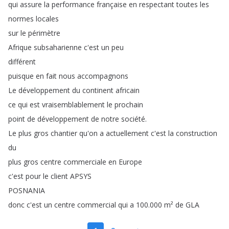
qui
assure
la
performance
française
en
respectant
toutes
les
normes
locales
sur
le
périmètre
Afrique
subsaharienne
c'est
un
peu
différent
puisque
en
fait
nous
accompagnons
Le
développement
du
continent
africain
ce
qui
est
vraisemblablement
le
prochain
point
de
développement
de
notre
société
.
Le
plus
gros
chantier
qu'on
a
actuellement
c'est
la
construction
du
plus
gros
centre
commerciale
en
Europe
c'est
pour
le
client
APSYS
POSNANIA
donc
c'est
un
centre
commercial
qui
a
100.000
m²
de
GLA