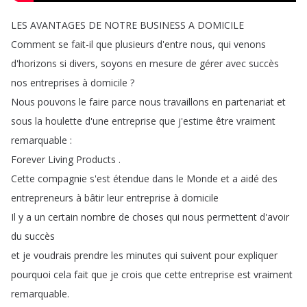
LES
AVANTAGES
DE
NOTRE
BUSINESS
A
DOMICILE
Comment
se
fait-il
que
plusieurs
d'entre
nous
,
qui
venons
d'horizons
si
divers
,
soyons
en
mesure
de
gérer
avec
succès
nos
entreprises
à
domicile
?
Nous
pouvons
le
faire
parce
nous
travaillons
en
partenariat
et
sous
la
houlette
d'une
entreprise
que
j'estime
être
vraiment
remarquable
:
Forever
Living
Products
.
Cette
compagnie
s'est
étendue
dans
le
Monde
et
a
aidé
des
entrepreneurs
à
bâtir
leur
entreprise
à
domicile
Il
y
a
un
certain
nombre
de
choses
qui
nous
permettent
d'avoir
du
succès
et
je
voudrais
prendre
les
minutes
qui
suivent
pour
expliquer
pourquoi
cela
fait
que
je
crois
que
cette
entreprise
est
vraiment
remarquable
.