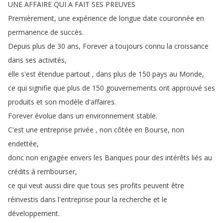
UNE
AFFAIRE
QUI
A
FAIT
SES
PREUVES
Premièrement
,
une
expérience
de
longue
date
couronnée
en
permanence
de
succès
.
Depuis
plus
de
30
ans
,
Forever
a
toujours
connu
la
croissance
dans
ses
activités
,
elle
s'est
étendue
partout
,
dans
plus
de
150
pays
au
Monde
,
ce
qui
signifie
que
plus
de
150
gouvernements
ont
approuvé
ses
produits
et
son
modèle
d'affaires
.
Forever
évolue
dans
un
environnement
stable
.
C'est
une
entreprise
privée
,
non
côtée
en
Bourse
,
non
endettée
,
donc
non
engagée
envers
les
Banques
pour
des
intérêts
liés
au
crédits
à
rembourser
,
ce
qui
veut
aussi
dire
que
tous
ses
profits
peuvent
être
réinvestis
dans
l'entreprise
pour
la
recherche
et
le
développement
.