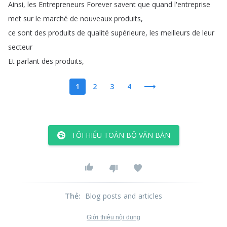
Ainsi
,
les
Entrepreneurs
Forever
savent
que
quand
l'entreprise
met
sur
le
marché
de
nouveaux
produits
,
ce
sont
des
produits
de
qualité
supérieure
,
les
meilleurs
de
leur
secteur
Et
parlant
des
produits
,
1
2
3
4
TÔI HIỂU TOÀN BỘ VĂN BẢN
Thẻ
:
Blog posts and articles
Giới thiệu nội dung