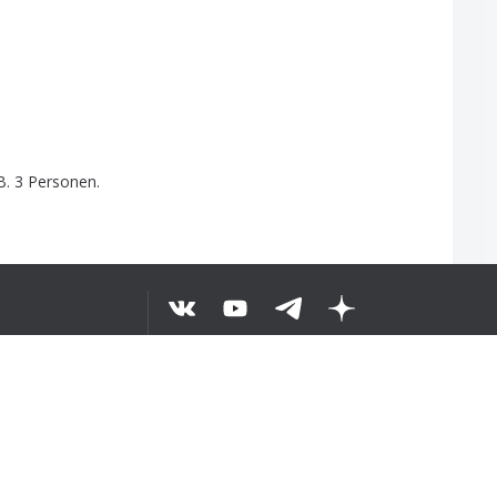
B
. 3
Personen
.
ặp
BỘ VĂN BẢN
©
2026