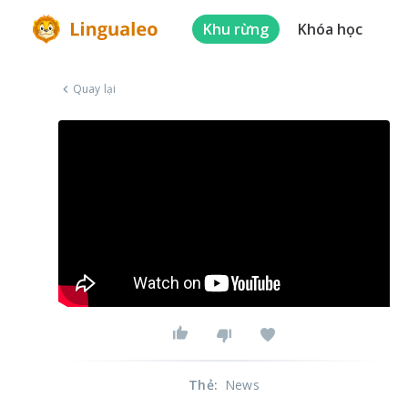
Khu rừng
Khóa học
Quay lại
Thẻ
:
News