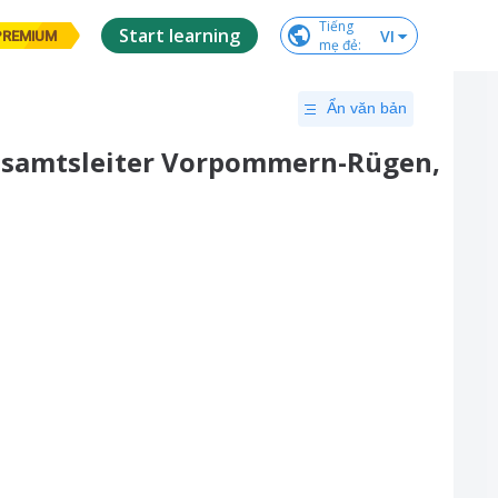
Tiếng

Start learning
VI
PREMIUM
mẹ đẻ
:
Ẩn văn bản
itsamtsleiter Vorpommern-Rügen,