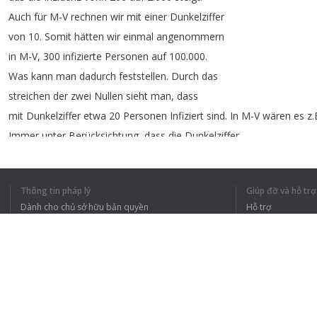
Auch
für
M-V
rechnen
wir
mit
einer
Dunkelziffer
von
10.
Somit
hätten
wir
einmal
angenommern
in
M-V
, 300
infizierte
Personen
auf
100.000.
Was
kann
man
dadurch
feststellen
.
Durch
das
streichen
der
zwei
Nullen
sieht
man
,
dass
mit
Dunkelziffer
etwa
20
Personen
Infiziert
sind
.
In
M-V
wären
es
z
.
Immer
unter
Berücksichtung
,
dass
die
Dunkelziffer
mit
einen
Faktor
von
10
berechnet
wurde
.
Thông tin pháp lý
Giúp đỡ và hỗ trợ
Dành cho chủ sở hữu bản quyền
Hỗ trợ
Chính sách quyền riêng tư
Câu hỏi thường g
1
2
Terms of Use
TÔI HIỂU TOÀN 
Tiện ích mở rộng của trình duyệt