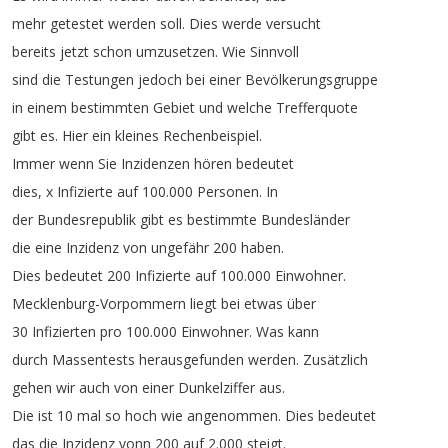
mehr
getestet
werden
soll
.
Dies
werde
versucht
bereits
jetzt
schon
umzusetzen
.
Wie
Sinnvoll
sind
die
Testungen
jedoch
bei
einer
Bevölkerungsgruppe
in
einem
bestimmten
Gebiet
und
welche
Trefferquote
gibt
es
.
Hier
ein
kleines
Rechenbeispiel
.
Immer
wenn
Sie
Inzidenzen
hören
bedeutet
dies
,
x
Infizierte
auf
100.000
Personen
.
In
der
Bundesrepublik
gibt
es
bestimmte
Bundesländer
die
eine
Inzidenz
von
ungefähr
200
haben
.
Dies
bedeutet
200
Infizierte
auf
100.000
Einwohner
.
Mecklenburg-Vorpommern
liegt
bei
etwas
über
30
Infizierten
pro
100.000
Einwohner
.
Was
kann
durch
Massentests
herausgefunden
werden
.
Zusätzlich
gehen
wir
auch
von
einer
Dunkelziffer
aus
.
Die
ist
10
mal
so
hoch
wie
angenommen
.
Dies
bedeutet
das
die
Inzidenz
vonn
200
auf
2.000
steigt
.