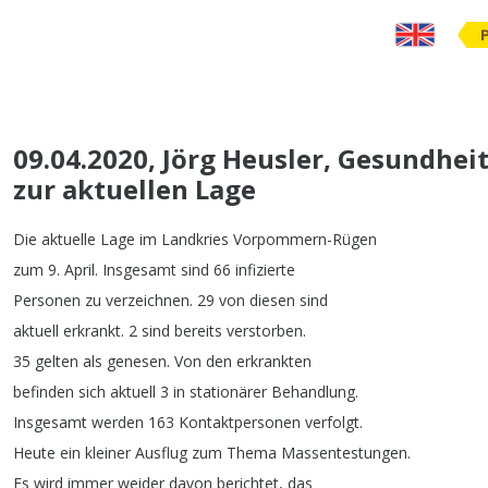
09.04.2020, Jörg Heusler, Gesundhe
zur aktuellen Lage
Die
aktuelle
Lage
im
Landkries
Vorpommern-Rügen
zum
9.
April
.
Insgesamt
sind
66
infizierte
Personen
zu
verzeichnen
.
29
von
diesen
sind
aktuell
erkrankt
.
2
sind
bereits
verstorben
.
35
gelten
als
genesen
.
Von
den
erkrankten
befinden
sich
aktuell
3
in
stationärer
Behandlung
.
Insgesamt
werden
163
Kontaktpersonen
verfolgt
.
Heute
ein
kleiner
Ausflug
zum
Thema
Massentestungen
.
Es
wird
immer
weider
davon
berichtet
,
das