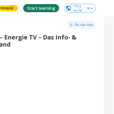
Tiếng

Start learning
VI
PREMIUM
mẹ đẻ
:
Ẩn văn bản
 Energie TV – Das Info- &
land