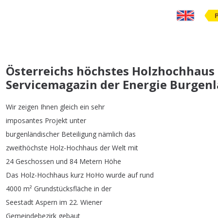
Österreichs höchstes Holzhochhaus –
Servicemagazin der Energie Burgen
Wir
zeigen
Ihnen
gleich
ein
sehr
imposantes
Projekt
unter
burgenländischer
Beteiligung
nämlich
das
zweithöchste
Holz-Hochhaus
der
Welt
mit
24
Geschossen
und
84
Metern
Höhe
Das
Holz-Hochhaus
kurz
HoHo
wurde
auf
rund
4000
m²
Grundstücksfläche
in
der
Seestadt
Aspern
im
22.
Wiener
Gemeindebezirk
gebaut