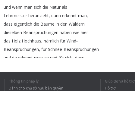
und
wenn
man
sich
die
Natur
als
Lehrmeister
heranzieht
,
dann
erkennt
man
,
dass
eigentlich
die
Bäume
in
den
Wäldern
dieselben
Beanspruchungen
haben
wie
hier
das
Holz
Hochhaus
,
nämlich
für
Wind-
Beanspruchungen
,
für
Schnee-Beanspruchungen
und
da
erkennt
man
an
und
für
sich
,
dass
es
Bäume
bis
zu
einer
höhe
von
100
meter
schaffen
,
daher
auch
die
Herausforderung
Thông tin pháp lý
Giúp đỡ và hỗ trợ
"
why
not
",
auch
das
Holz
Hochhaus
mit
ihren
Dành cho chủ sở hữu bản quyền
Hỗ trợ
Stützen
auch
auf
eine
Höhe
von
84
meter
Chính sách quyền riêng tư
Câu hỏi thường g
zu
realisieren
Terms of Use
Im
Vergleich
zu
anderen
Projekten
besticht
das
HoHo
Wien
durch
sein
bewusst
einfaches
Konstruktionssystem
Tiện ích mở rộng của trình duyệt
und
durch
seine
Holz-Hybridbauweise