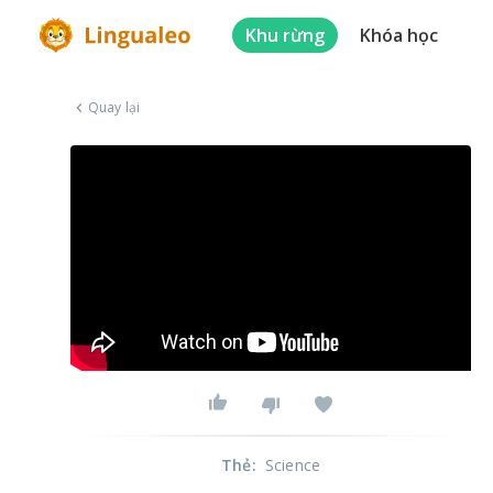
Khu rừng
Khóa học
Quay lại
Thẻ
:
Science