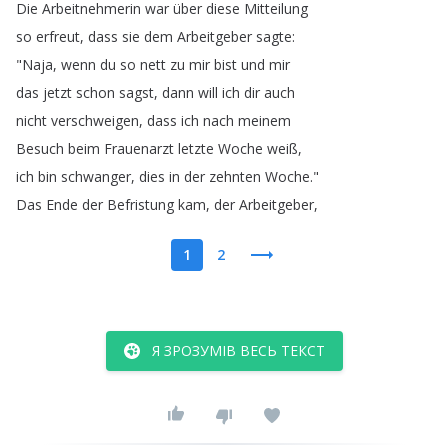
Die
Arbeitnehmerin
war
über
diese
Mitteilung
so
erfreut
,
dass
sie
dem
Arbeitgeber
sagte
:
"
Naja
,
wenn
du
so
nett
zu
mir
bist
und
mir
das
jetzt
schon
sagst
,
dann
will
ich
dir
auch
nicht
verschweigen
,
dass
ich
nach
meinem
Besuch
beim
Frauenarzt
letzte
Woche
weiß
,
ich
bin
schwanger
,
dies
in
der
zehnten
Woche
."
Das
Ende
der
Befristung
kam
,
der
Arbeitgeber
,
1
2
Я ЗРОЗУМІВ ВЕСЬ ТЕКСТ