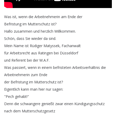
Was
ist
,
wenn
die
Arbeitnehmerin
am
Ende
der
Befristung
im
Mutterschutz
ist
?
Hallo
zusammen
und
herzlich
Willkommen
.
Schön
,
dass
Sie
wieder
da
sind
.
Mein
Name
ist
Rüdiger
Matyssek
,
Fachanwalt
für
Arbeitsrecht
aus
Ratingen
bei
Düsseldorf
und
Referent
bei
der
W
.
A
.
F
.
Was
passiert
,
wenn
in
einem
befristeten
Arbeitsverhältnis
die
Arbeitnehmerin
zum
Ende
der
Befristung
im
Mutterschutz
ist
?
Eigentlich
kann
man
hier
nur
sagen
:
"
Pech
gehabt
!"
Denn
die
schwangere
genießt
zwar
einen
Kündigungsschutz
nach
dem
Mutterschutzgesetz