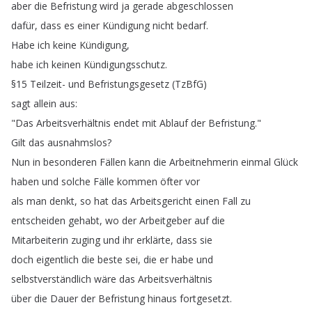
aber
die
Befristung
wird
ja
gerade
abgeschlossen
dafür
,
dass
es
einer
Kündigung
nicht
bedarf
.
Habe
ich
keine
Kündigung
,
habe
ich
keinen
Kündigungsschutz
.
§15
Teilzeit-
und
Befristungsgesetz
(
TzBfG
)
sagt
allein
aus
:
"
Das
Arbeitsverhältnis
endet
mit
Ablauf
der
Befristung
."
Gilt
das
ausnahmslos
?
Nun
in
besonderen
Fällen
kann
die
Arbeitnehmerin
einmal
Glück
haben
und
solche
Fälle
kommen
öfter
vor
als
man
denkt
,
so
hat
das
Arbeitsgericht
einen
Fall
zu
entscheiden
gehabt
,
wo
der
Arbeitgeber
auf
die
Mitarbeiterin
zuging
und
ihr
erklärte
,
dass
sie
doch
eigentlich
die
beste
sei
,
die
er
habe
und
selbstverständlich
wäre
das
Arbeitsverhältnis
über
die
Dauer
der
Befristung
hinaus
fortgesetzt
.