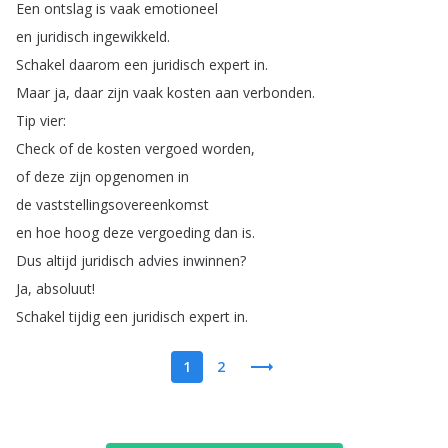
Een
ontslag
is
vaak
emotioneel
en
juridisch
ingewikkeld
.
Schakel
daarom
een
juridisch
expert
in
.
Maar
ja
,
daar
zijn
vaak
kosten
aan
verbonden
.
Tip
vier
:
Check
of
de
kosten
vergoed
worden
,
of
deze
zijn
opgenomen
in
de
vaststellingsovereenkomst
en
hoe
hoog
deze
vergoeding
dan
is
.
Dus
altijd
juridisch
advies
inwinnen
?
Ja
,
absoluut
!
Schakel
tijdig
een
juridisch
expert
in
.
1
2