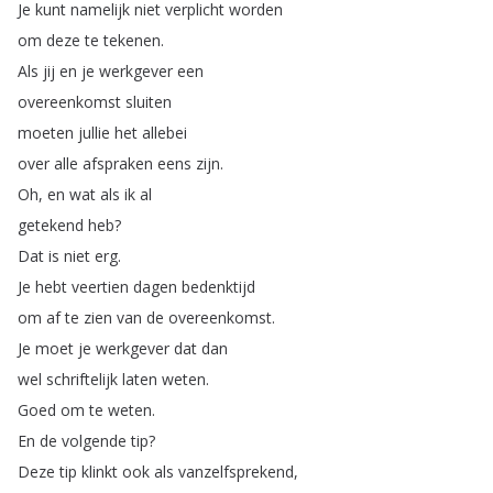
Je
kunt
namelijk
niet
verplicht
worden
om
deze
te
tekenen
.
Als
jij
en
je
werkgever
een
overeenkomst
sluiten
moeten
jullie
het
allebei
over
alle
afspraken
eens
zijn
.
Oh
,
en
wat
als
ik
al
getekend
heb
?
Dat
is
niet
erg
.
Je
hebt
veertien
dagen
bedenktijd
om
af
te
zien
van
de
overeenkomst
.
Je
moet
je
werkgever
dat
dan
wel
schriftelijk
laten
weten
.
Goed
om
te
weten
.
En
de
volgende
tip
?
Deze
tip
klinkt
ook
als
vanzelfsprekend
,