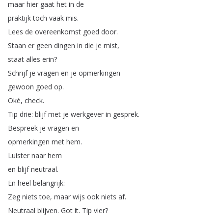
maar
hier
gaat
het
in
de
praktijk
toch
vaak
mis
.
Lees
de
overeenkomst
goed
door
.
Staan
er
geen
dingen
in
die
je
mist
,
staat
alles
erin
?
Schrijf
je
vragen
en
je
opmerkingen
gewoon
goed
op
.
Oké
,
check
.
Tip
drie
:
blijf
met
je
werkgever
in
gesprek
.
Bespreek
je
vragen
en
opmerkingen
met
hem
.
Luister
naar
hem
en
blijf
neutraal
.
En
heel
belangrijk
:
Zeg
niets
toe
,
maar
wijs
ook
niets
af
.
Neutraal
blijven
.
Got
it
.
Tip
vier
?