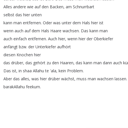
Alles
andere
wie
auf
den
Backen
,
am
Schnurrbart
selbst
das
hier
unten
kann
man
entfernen
.
Oder
was
unter
dem
Hals
hier
ist
wenn
auch
auf
dem
Hals
Haare
wachsen
.
Das
kann
man
auch
einfach
entfernen
.
Auch
hier
,
wenn
hier
der
Oberkiefer
anfängt
bzw
.
der
Unterkiefer
aufhört
diesen
Knochen
hier
das
drüber
,
das
gehört
zu
den
Haaren
,
das
kann
man
dann
auch
kü
Das
ist
,
in
shaa
Allahu
te
'ala
,
kein
Problem
.
Aber
das
alles
,
was
hier
drüber
wächst
,
muss
man
wachsen
lassen
.
barakAllahu
feekum
.