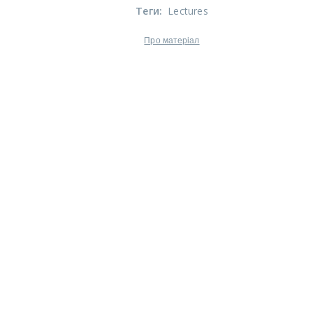
Теги
:
Lectures
Про матеріал