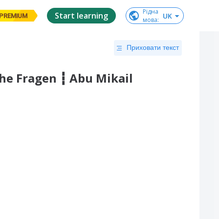
Рідна

Start learning
UK
PREMIUM
мова
:
Приховати текст
che Fragen ┇ Abu Mikail