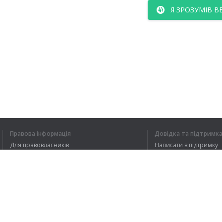
Я ЗРОЗУМІВ В
Правова інформація
Довідка та підтримк
Для правовласників
Написати в підтримку
Умови конфіденційності
FAQ
Угода користувача
Розширення для браузера