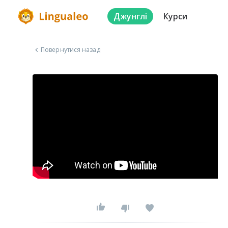
Джунглі
Курси
Повернутися назад