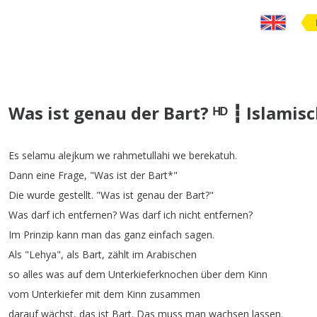
Was ist genau der Bart? ᴴᴰ ┇ Islamis
Es
selamu
alejkum
we
rahmetullahi
we
berekatuh
.
Dann
eine
Frage
, "
Was
ist
der
Bart
*"
Die
wurde
gestellt
.
"
Was
ist
genau
der
Bart
?"
Was
darf
ich
entfernen
?
Was
darf
ich
nicht
entfernen
?
Im
Prinzip
kann
man
das
ganz
einfach
sagen
.
Als
"
Lehya
",
als
Bart
,
zählt
im
Arabischen
so
alles
was
auf
dem
Unterkieferknochen
über
dem
Kinn
vom
Unterkiefer
mit
dem
Kinn
zusammen
darauf
wächst
,
das
ist
Bart
.
Das
muss
man
wachsen
lassen
.