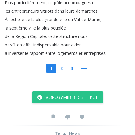
Plus
particulièrement
,
ce
pôle
accompagnera
les
entrepreneurs
Vitriots
dans
leurs
démarches
.
À
l'echelle
de
la
plus
grande
ville
du
Val-de-Marne
,
la
septième
ville
la
plus
peuplée
de
la
Région
Capitale
,
cette
structure
nous
paraît
en
effet
indispensable
pour
aider
à
inverser
le
rapport
entre
logements
et
entreprises
.
1
2
3
Я ЗРОЗУМІВ ВЕСЬ ТЕКСТ
Теги
:
News