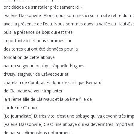
ont
décidé
de
s'installer
précisément
ici
?
[
Valérie
Dassonville
]
Alors
,
nous
sommes
ici
sur
un
site
retiré
du
m
avec
la
présence
de
l'eau
.
Nous
sommes
dans
la
vallée
du
Haut-Es
puis
la
présence
de
bois
qui
est
très
importante
ici
et
nous
sommes
sur
des
terres
qui
ont
été
données
pour
la
fondation
de
cette
abbaye
par
un
seigneur
local
qui
s'appelle
Hugues
d'Oisy
,
seigneur
de
Crèvecoeur
et
châtelain
de
Cambrai
.
Et
donc
c'est
ici
que
Bernard
de
Clairvaux
va
venir
implanter
la
11ème
fille
de
Clairvaux
et
la
58ème
fille
de
l'ordre
de
Cîteaux
.
[
Le
journaliste
]
Et
très
vite
,
c'est
une
abbaye
qui
va
devenir
très
imp
[
Valérie
Dassonville
]
C'est
une
abbaye
qui
va
devenir
très
important
de
par
ses
dimensions
notamment
,