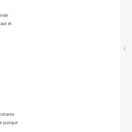
onde
caut
et
ortante
.
e
puisque