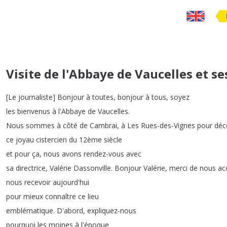
Visite de l'Abbaye de Vaucelles et se
[
Le
journaliste
]
Bonjour
à
toutes
,
bonjour
à
tous
,
soyez
les
bienvenus
à
l'Abbaye
de
Vaucelles
.
Nous
sommes
à
côté
de
Cambrai
,
à
Les
Rues-des-Vignes
pour
déc
ce
joyau
cistercien
du
12ème
siècle
et
pour
ça
,
nous
avons
rendez-vous
avec
sa
directrice
,
Valérie
Dassonville
.
Bonjour
Valérie
,
merci
de
nous
acc
nous
recevoir
aujourd'hui
pour
mieux
connaître
ce
lieu
emblématique
.
D'abord
,
expliquez-nous
pourquoi
les
moines
à
l'époque