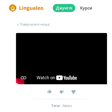
Джунглі
Курси
Повернутися назад
Теги
:
News