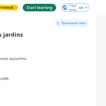
Рідна

Start learning
UK
PREMIUM
мова
:
Приховати текст
s jardins
ouvrir
aujourd'hui
ueillir
,