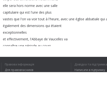
elle
sera
hors
norme
avec
une
salle
capitulaire
qui
est
l'une
des
plus
vastes
que
l'on
va
voir
tout
à
l'heure
,
avec
une
église
abbatiale
qui
également
des
dimensions
qui
étaient
exceptionnelles
et
effectivement
,
l'Abbaye
de
Vaucelles
va
connaître
une
période
au
cours
des
12ème-13ème
siècles
,
une
période
de
prospérité
.
[
Le
journaliste
]
Alors
nous
sommes
arrivés
ici
dans
l'une
Правова інформація
Довідка та підтримк
Для правовласників
Написати в підтримку
Умови конфіденційності
FAQ
Угода користувача
1
2
3
4
Розширення для браузера
Я ЗРОЗУМІВ В