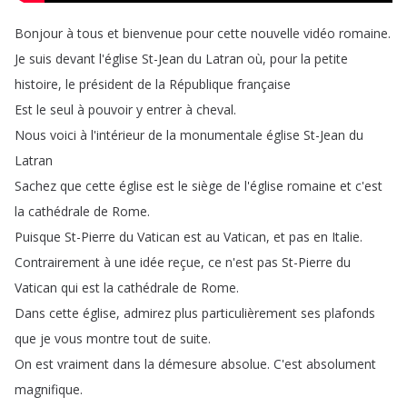
Bonjour
à
tous
et
bienvenue
pour
cette
nouvelle
vidéo
romaine
.
Je
suis
devant
l'église
St-Jean
du
Latran
où
,
pour
la
petite
histoire
,
le
président
de
la
République
française
Est
le
seul
à
pouvoir
y
entrer
à
cheval
.
Nous
voici
à
l'intérieur
de
la
monumentale
église
St-Jean
du
Latran
Sachez
que
cette
église
est
le
siège
de
l'église
romaine
et
c'est
la
cathédrale
de
Rome
.
Puisque
St-Pierre
du
Vatican
est
au
Vatican
,
et
pas
en
Italie
.
Contrairement
à
une
idée
reçue
,
ce
n'est
pas
St-Pierre
du
Vatican
qui
est
la
cathédrale
de
Rome
.
Dans
cette
église
,
admirez
plus
particulièrement
ses
plafonds
que
je
vous
montre
tout
de
suite
.
On
est
vraiment
dans
la
démesure
absolue
.
C'est
absolument
magnifique
.