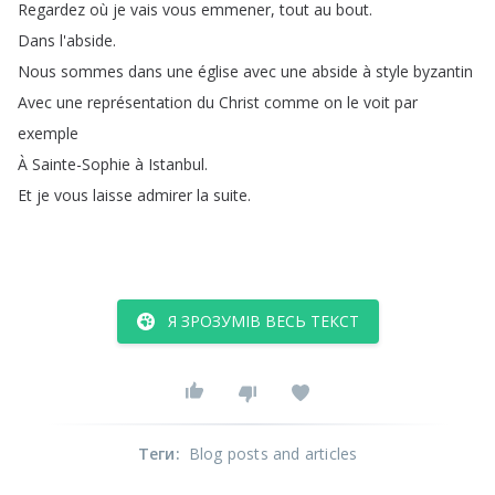
Regardez
où
je
vais
vous
emmener
,
tout
au
bout
.
Dans
l'abside
.
Nous
sommes
dans
une
église
avec
une
abside
à
style
byzantin
Avec
une
représentation
du
Christ
comme
on
le
voit
par
exemple
À
Sainte-Sophie
à
Istanbul
.
Et
je
vous
laisse
admirer
la
suite
.
Я ЗРОЗУМІВ ВЕСЬ ТЕКСТ
Теги
:
Blog posts and articles