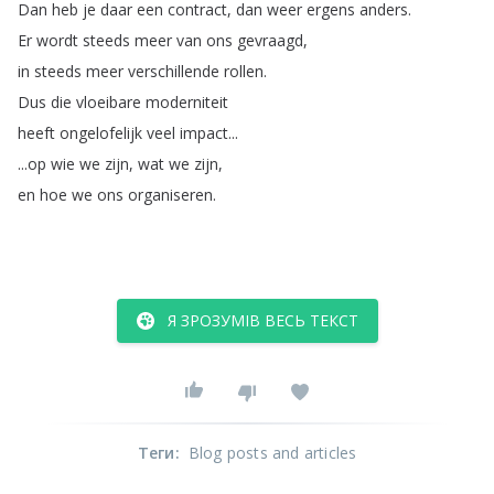
Dan
heb
je
daar
een
contract
,
dan
weer
ergens
anders
.
Er
wordt
steeds
meer
van
ons
gevraagd
,
in
steeds
meer
verschillende
rollen
.
Dus
die
vloeibare
moderniteit
heeft
ongelofelijk
veel
impact
...
...
op
wie
we
zijn
,
wat
we
zijn
,
en
hoe
we
ons
organiseren
.
Я ЗРОЗУМІВ ВЕСЬ ТЕКСТ
Теги
:
Blog posts and articles