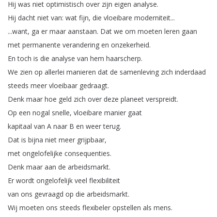
Hij
was
niet
optimistisch
over
zijn
eigen
analyse
.
Hij
dacht
niet
van
:
wat
fijn
,
die
vloeibare
moderniteit
...
...
want
,
ga
er
maar
aanstaan
.
Dat
we
om
moeten
leren
gaan
met
permanente
verandering
en
onzekerheid
.
En
toch
is
die
analyse
van
hem
haarscherp
.
We
zien
op
allerlei
manieren
dat
de
samenleving
zich
inderdaad
steeds
meer
vloeibaar
gedraagt
.
Denk
maar
hoe
geld
zich
over
deze
planeet
verspreidt
.
Op
een
nogal
snelle
,
vloeibare
manier
gaat
kapitaal
van
A
naar
B
en
weer
terug
.
Dat
is
bijna
niet
meer
grijpbaar
,
met
ongelofelijke
consequenties
.
Denk
maar
aan
de
arbeidsmarkt
.
Er
wordt
ongelofelijk
veel
flexibiliteit
van
ons
gevraagd
op
die
arbeidsmarkt
.
Wij
moeten
ons
steeds
flexibeler
opstellen
als
mens
.