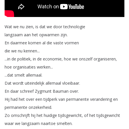
Wat
we
nu
zien
,
is
dat
we
door
technologie
langzaam
aan
het
opwarmen
zijn
.
En
daarmee
komen
al
die
vaste
vormen
die
we
nu
kennen
...
...
in
de
politiek
,
in
de
economie
,
hoe
we
onszelf
organiseren
,
hoe
organisaties
werken
...
...
dat
smelt
allemaal
.
Dat
wordt
uiteindelijk
allemaal
vloeibaar
.
En
daar
schreef
Zygmunt
Bauman
over
.
Hij
had
het
over
een
tijdperk
van
permanente
verandering
en
permanente
onzekerheid
.
Zo
omschrijft
hij
het
huidige
tijdsgewricht
,
of
het
tijdsgewricht
waar
we
langzaam
naartoe
smelten
.