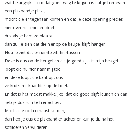
wat
belangrijk
is
om
dat
goed
weg
te
krijgen
is
dat
je
hier
even
een
plakbandje
plakt
,
mocht
die
er
tegenaan
komen
en
dat
je
deze
opening
precies
hier
over
het
midden
doet
dus
als
je
hem
zo
plaatst
dan
zul
je
zien
dat
die
hier
op
de
beugel
blijft
hangen
.
Nou
je
ziet
dat
er
ruimte
zit
,
hiertussen
.
Deze
is
dus
op
de
beugel
en
als
je
goed
kijkt
is
mijn
beugel
loopt
die
nu
hier
naar
mij
toe
en
deze
loopt
die
kant
op
,
dus
ze
kruizen
elkaar
hier
op
de
hoek
.
En
dat
is
het
meest
makkelijke
,
dat
die
goed
blijft
leunen
en
dan
heb
je
dus
ruimte
hier
achter
.
Mocht
die
toch
ernaast
komen
,
dan
heb
je
dus
de
plakband
er
achter
en
kun
je
dit
na
het
schilderen
verwijderen