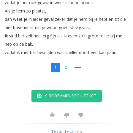
zodat
je
het
ook
gewoon
weer
schoon
houdt
.
Als
je
hem
zo
plaatst
,
dan
weet
je
in
ieder
geval
zeker
dat
je
hem
bij
je
hebt
en
zit
die
hier
bovenin
zit
die
gewoon
goed
stevig
vast
.
Ik
vind
het
zelf
heel
erg
fijn
als
ik
even
zo
`
n
grote
roller
bij
me
heb
op
de
bak
,
zodat
ik
met
het
besnijden
wat
sneller
doorheen
kan
gaan
.
1
2
Я ЗРОЗУМІВ ВЕСЬ ТЕКСТ
Теги
:
Lectures