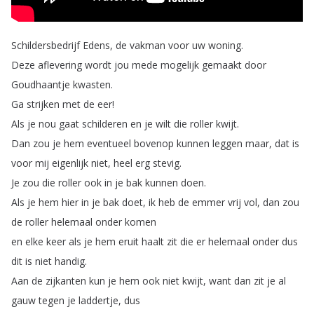
Schildersbedrijf
Edens
,
de
vakman
voor
uw
woning
.
Deze
aflevering
wordt
jou
mede
mogelijk
gemaakt
door
Goudhaantje
kwasten
.
Ga
strijken
met
de
eer
!
Als
je
nou
gaat
schilderen
en
je
wilt
die
roller
kwijt
.
Dan
zou
je
hem
eventueel
bovenop
kunnen
leggen
maar
,
dat
is
voor
mij
eigenlijk
niet
,
heel
erg
stevig
.
Je
zou
die
roller
ook
in
je
bak
kunnen
doen
.
Als
je
hem
hier
in
je
bak
doet
,
ik
heb
de
emmer
vrij
vol
,
dan
zou
de
roller
helemaal
onder
komen
en
elke
keer
als
je
hem
eruit
haalt
zit
die
er
helemaal
onder
dus
dit
is
niet
handig
.
Aan
de
zijkanten
kun
je
hem
ook
niet
kwijt
,
want
dan
zit
je
al
gauw
tegen
je
laddertje
,
dus