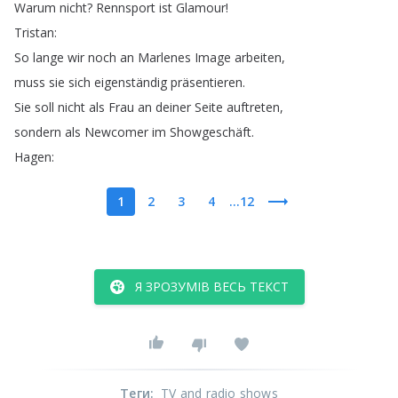
Warum
nicht
?
Rennsport
ist
Glamour
!
Tristan
:
So
lange
wir
noch
an
Marlenes
Image
arbeiten
,
muss
sie
sich
eigenständig
präsentieren
.
Sie
soll
nicht
als
Frau
an
deiner
Seite
auftreten
,
sondern
als
Newcomer
im
Showgeschäft
.
Hagen
:
1
2
3
4
...12
Я ЗРОЗУМІВ ВЕСЬ ТЕКСТ
Теги
:
TV and radio shows