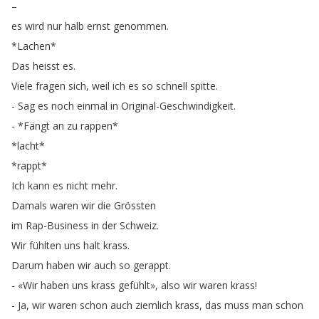
–
es
wird
nur
halb
ernst
genommen
.
*
Lachen
*
Das
heisst
es
.
Viele
fragen
sich
,
weil
ich
es
so
schnell
spitte
.
-
Sag
es
noch
einmal
in
Original-Geschwindigkeit
.
- *
Fängt
an
zu
rappen
*
*
lacht
*
*
rappt
*
Ich
kann
es
nicht
mehr
.
Damals
waren
wir
die
Grössten
im
Rap-Business
in
der
Schweiz
.
Wir
fühlten
uns
halt
krass
.
Darum
haben
wir
auch
so
gerappt
.
-
«Wir
haben
uns
krass
gefühlt»
,
also
wir
waren
krass
!
-
Ja
,
wir
waren
schon
auch
ziemlich
krass
,
das
muss
man
schon