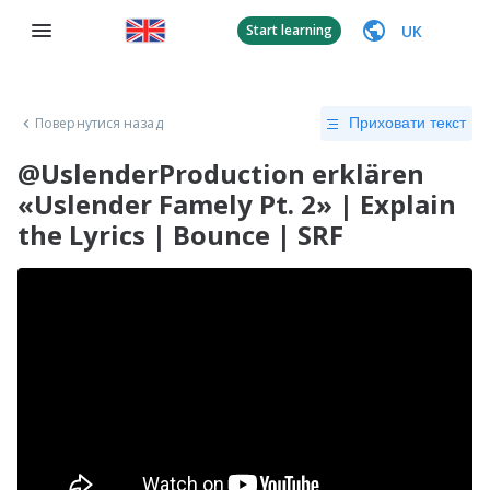
UK
Start learning
Повернутися назад
Приховати текст
@UslenderProduction erklären
«Uslender Famely Pt. 2» | Explain
the Lyrics | Bounce | SRF