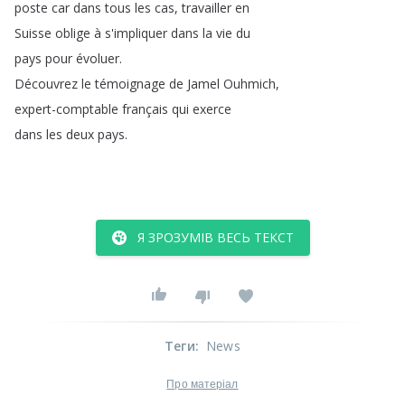
poste
car
dans
tous
les
cas
,
travailler
en
Suisse
oblige
à
s'impliquer
dans
la
vie
du
pays
pour
évoluer
.
Découvrez
le
témoignage
de
Jamel
Ouhmich
,
expert-comptable
français
qui
exerce
dans
les
deux
pays
.
Я ЗРОЗУМІВ ВЕСЬ ТЕКСТ
Теги
:
News
Про матеріал