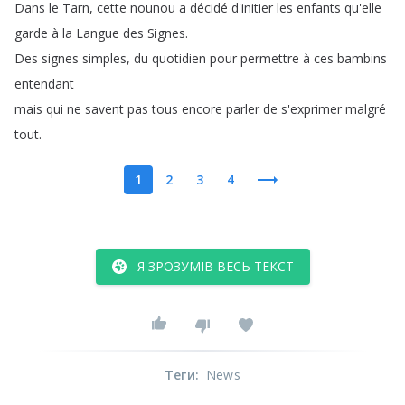
Dans
le
Tarn
,
cette
nounou
a
décidé
d'initier
les
enfants
qu'elle
garde
à
la
Langue
des
Signes
.
Des
signes
simples
,
du
quotidien
pour
permettre
à
ces
bambins
entendant
mais
qui
ne
savent
pas
tous
encore
parler
de
s'exprimer
malgré
tout
.
1
2
3
4
Я ЗРОЗУМІВ ВЕСЬ ТЕКСТ
Теги
:
News