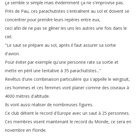
ça
semble
si
simple
mais
évidemment
ça
ne
s'improvise
pas
.
Près
de
Pau
,
ces
parachutistes
s'entraînent
au
sol
et
doivent
se
concentrer
pour
prendre
leurs
repères
entre
eux
,
ceci
afin
de
ne
pas
se
gêner
les
uns
les
autres
une
fois
dans
le
ciel
.
"
Le
saut
se
prépare
au
sol
,
après
il
faut
assurer
sa
sortie
d'avion
.
Pour
éviter
par
exemple
qu'une
personne
rate
sa
sortie
et
mette
en
péril
une
tentative
à
35
parachutistes
..."
Revêtus
d'une
combinaison
particulière
qui
s'appelle
le
wingsuit
,
ces
hommes
et
ces
femmes
vont
planer
comme
des
oiseaux
à
4000
mètres
d'altitude
.
Ils
vont
aussi
réaliser
de
nombreuses
figures
.
Ce
club
détient
le
record
d'Europe
avec
un
saut
à
25
personnes
.
Ces
membres
visent
maintenant
le
record
du
Monde
,
ce
sera
en
novembre
en
Floride
.