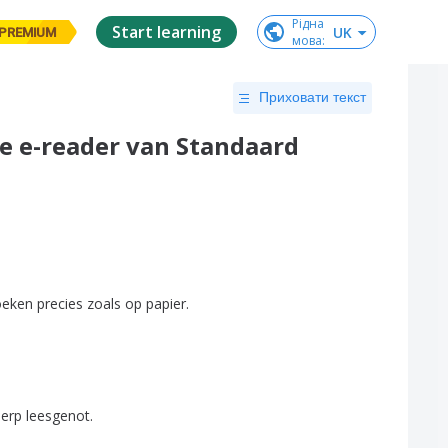
Рідна

Start learning
UK
PREMIUM
мова
:
Приховати текст
ve e-reader van Standaard
oeken
precies
zoals
op
papier
.
herp
leesgenot
.