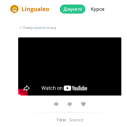
Джунглі
Курси
Повернутися назад
Теги
:
Science