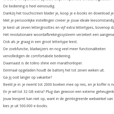
De
bediening
is
heel
eenvoudig
.
Dankzij
het
touchscreen
blader
je
,
koop
je
e-books
en
download
je
Met
je
persoonlijke
instellingen
creëer
je
jouw
ideale
leesomstandi
Je
kiest
uit
zeven
lettergroottes
en
vijf
extra
lettertypes
,
bovenop
d
Het
revolutionaire
woordafbrekingssysteem
verzekert
een
aangen
Ook
als
je
graag
in
een
groot
lettertype
leest
.
De
zoekfunctie
,
bladwijzers
en
nog
veel
meer
functionaliteiten
vervolledigen
de
comfortabele
bediening
.
Daarnaast
is
de
tolino
shine
een
marathonloper
.
Eenmaal
opgeladen
houdt
de
batterij
het
tot
zeven
weken
uit
.
Ga
jij
ooit
langer
op
vakantie
?
Beeld
je
in
:
je
neemt
tot
2000
boeken
mee
op
reis
,
en
je
koffer
is
n
En
je
wil
tot
32
GB
extra
?
Plug
dan
gewoon
een
externe
geheugenk
Jouw
leespret
kan
niet
op
,
want
in
de
geïntegreerde
webwinkel
van
kies
je
uit
500.000
e-books
.