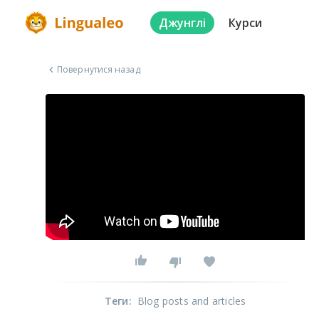
Джунглі
Курси
Повернутися назад
Теги
:
Blog posts and articles