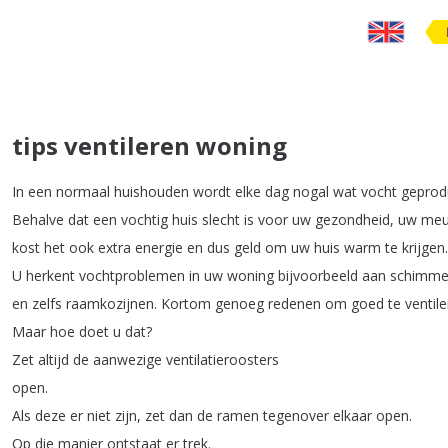
tips ventileren woning
In
een
normaal
huishouden
wordt
elke
dag
nogal
wat
vocht
geprod
Behalve
dat
een
vochtig
huis
slecht
is
voor
uw
gezondheid
,
uw
meu
kost
het
ook
extra
energie
en
dus
geld
om
uw
huis
warm
te
krijgen
.
U
herkent
vochtproblemen
in
uw
woning
bijvoorbeeld
aan
schimme
en
zelfs
raamkozijnen
.
Kortom
genoeg
redenen
om
goed
te
ventil
Maar
hoe
doet
u
dat
?
Zet
altijd
de
aanwezige
ventilatieroosters
open
.
Als
deze
er
niet
zijn
,
zet
dan
de
ramen
tegenover
elkaar
open
.
Op
die
manier
ontstaat
er
trek
.