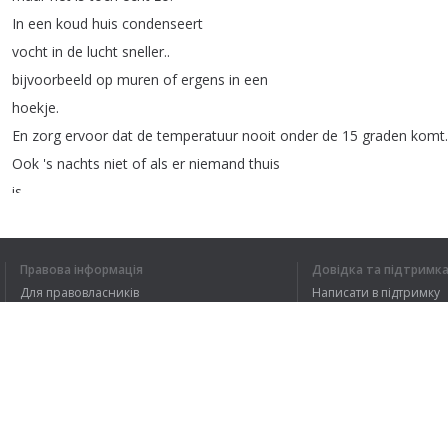
In
een
koud
huis
condenseert
vocht
in
de
lucht
sneller
..
bijvoorbeeld
op
muren
of
ergens
in
een
hoekje
.
En
zorg
ervoor
dat
de
temperatuur
nooit
onder
de
15
graden
komt
.
Ook
's
nachts
niet
of
als
er
niemand
thuis
is
.
Bij
koken
komt
heel
veel
vocht
vrij
.
Dus
ventileer
tijdens
het
koken
en
minstens
een
kwartier
daarna
.
Правова інформація
Довідка та підтримк
Dat
kan
natuurlijk
op
verschillende
Для правовласників
Написати в підтримку
Умови конфіденційності
FAQ
Угода користувача
1
2
Розширення для браузера