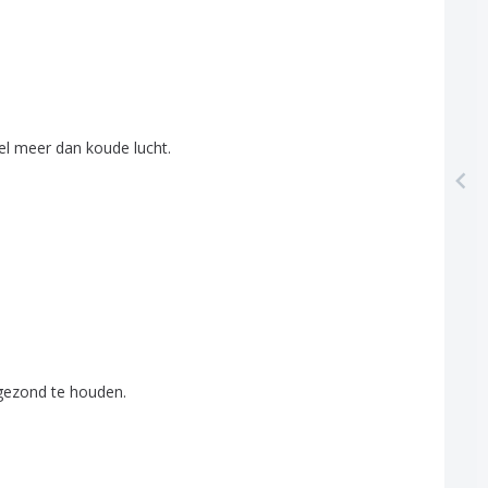
el
meer
dan
koude
lucht
.
gezond
te
houden
.