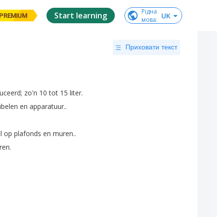
Рідна

Start learning
UK
PREMIUM
мова
:
Приховати текст
uceerd
;
zo'n
10
tot
15
liter
.
belen
en
apparatuur
..
l
op
plafonds
en
muren
..
eren
.