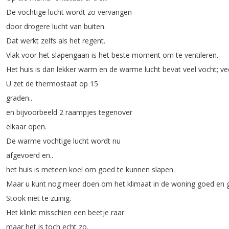
De
vochtige
lucht
wordt
zo
vervangen
door
drogere
lucht
van
buiten
.
Dat
werkt
zelfs
als
het
regent
.
Vlak
voor
het
slapengaan
is
het
beste
moment
om
te
ventileren
.
Het
huis
is
dan
lekker
warm
en
de
warme
lucht
bevat
veel
vocht
;
ve
U
zet
de
thermostaat
op
15
graden
..
en
bijvoorbeeld
2
raampjes
tegenover
elkaar
open
.
De
warme
vochtige
lucht
wordt
nu
afgevoerd
en
..
het
huis
is
meteen
koel
om
goed
te
kunnen
slapen
.
Maar
u
kunt
nog
meer
doen
om
het
klimaat
in
de
woning
goed
en
Stook
niet
te
zuinig
.
Het
klinkt
misschien
een
beetje
raar
maar
het
is
toch
echt
zo
.