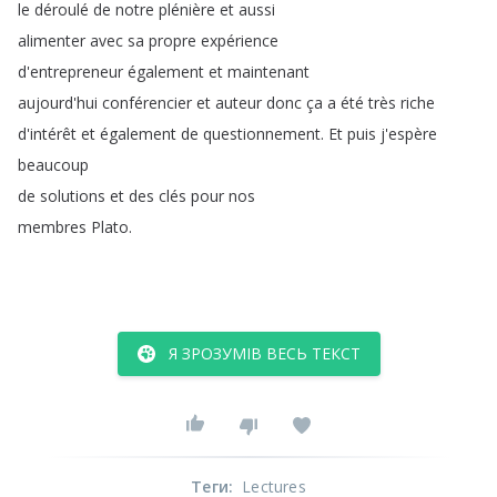
le
déroulé
de
notre
plénière
et
aussi
alimenter
avec
sa
propre
expérience
d'entrepreneur
également
et
maintenant
aujourd'hui
conférencier
et
auteur
donc
ça
a
été
très
riche
d'intérêt
et
également
de
questionnement
.
Et
puis
j'espère
beaucoup
de
solutions
et
des
clés
pour
nos
membres
Plato
.
Я ЗРОЗУМІВ ВЕСЬ ТЕКСТ
Теги
:
Lectures