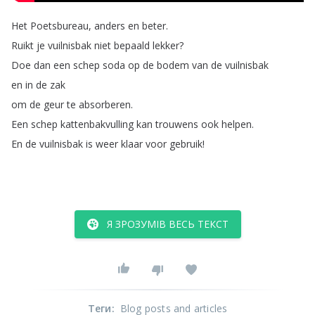
Het
Poetsbureau
,
anders
en
beter
.
Ruikt
je
vuilnisbak
niet
bepaald
lekker
?
Doe
dan
een
schep
soda
op
de
bodem
van
de
vuilnisbak
en
in
de
zak
om
de
geur
te
absorberen
.
Een
schep
kattenbakvulling
kan
trouwens
ook
helpen
.
En
de
vuilnisbak
is
weer
klaar
voor
gebruik
!
Я ЗРОЗУМІВ ВЕСЬ ТЕКСТ
Теги
:
Blog posts and articles