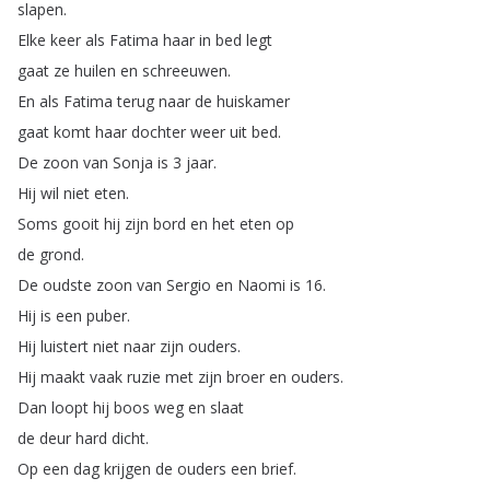
slapen
.
Elke
keer
als
Fatima
haar
in
bed
legt
gaat
ze
huilen
en
schreeuwen
.
En
als
Fatima
terug
naar
de
huiskamer
gaat
komt
haar
dochter
weer
uit
bed
.
De
zoon
van
Sonja
is
3
jaar
.
Hij
wil
niet
eten
.
Soms
gooit
hij
zijn
bord
en
het
eten
op
de
grond
.
De
oudste
zoon
van
Sergio
en
Naomi
is
16.
Hij
is
een
puber
.
Hij
luistert
niet
naar
zijn
ouders
.
Hij
maakt
vaak
ruzie
met
zijn
broer
en
ouders
.
Dan
loopt
hij
boos
weg
en
slaat
de
deur
hard
dicht
.
Op
een
dag
krijgen
de
ouders
een
brief
.