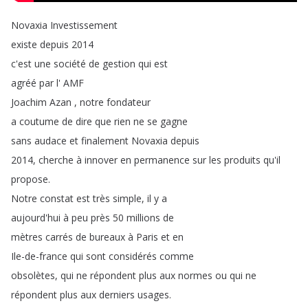
Novaxia
Investissement
existe
depuis
2014
c'est
une
société
de
gestion
qui
est
agréé
par
l'
AMF
Joachim
Azan
,
notre
fondateur
a
coutume
de
dire
que
rien
ne
se
gagne
sans
audace
et
finalement
Novaxia
depuis
2014,
cherche
à
innover
en
permanence
sur
les
produits
qu'il
propose
.
Notre
constat
est
très
simple
,
il
y
a
aujourd'hui
à
peu
près
50
millions
de
mètres
carrés
de
bureaux
à
Paris
et
en
Ile-de-france
qui
sont
considérés
comme
obsolètes
,
qui
ne
répondent
plus
aux
normes
ou
qui
ne
répondent
plus
aux
derniers
usages
.