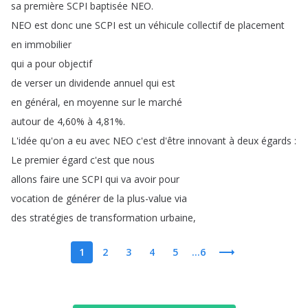
sa
première
SCPI
baptisée
NEO
.
NEO
est
donc
une
SCPI
est
un
véhicule
collectif
de
placement
en
immobilier
qui
a
pour
objectif
de
verser
un
dividende
annuel
qui
est
en
général
,
en
moyenne
sur
le
marché
autour
de
4,60%
à
4,81%.
L'idée
qu'on
a
eu
avec
NEO
c'est
d'être
innovant
à
deux
égards
:
Le
premier
égard
c'est
que
nous
allons
faire
une
SCPI
qui
va
avoir
pour
vocation
de
générer
de
la
plus-value
via
des
stratégies
de
transformation
urbaine
,
1
2
3
4
5
...6